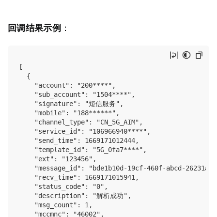
：
回调结果示例
[

  {

    "account": "200****",

    "sub_account": "1504****",

    "signature": "短信服务",

    "mobile": "188******",

    "channel_type": "CN_5G_AIM",

    "service_id": "106966940****",

    "send_time": 1669171012444,

    "template_id": "5G_0fa7****",

    "ext": "123456",

    "message_id": "bde1b10d-19cf-460f-abcd-26231a82*
    "recv_time": 1669171015941,

    "status_code": "0",

    "description": "解析成功",

    "msg_count": 1,

    "mccmnc": "46002",
