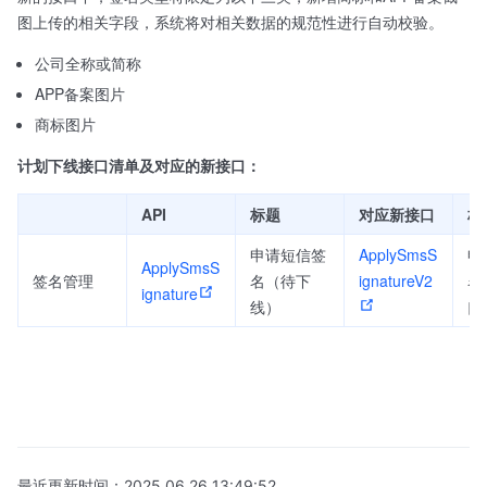
图上传的相关字段，系统将对相关数据的规范性进行自动校验。
公司全称或简称
APP备案图片
商标图片
计划下线接口清单及对应的新接口：
API
标题
对应新接口
标
申请短信签
ApplySmsS
申
ApplySmsS
签名管理
名（待下
ignatureV2
名
ignature
线）
口
最近更新时间：
2025.06.26 13:49:52