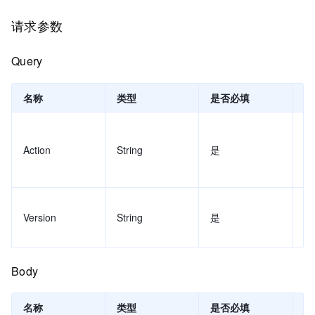
请求参数
Query
名称
类型
是否必填
示
De
Action
String
是
cD
S
Version
String
是
20
Body
名称
类型
是否必填
示