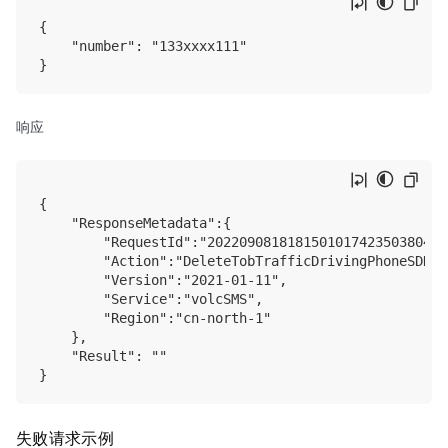
{

    "number": "133xxxx111"

响应
{

    "ResponseMetadata":{

        "RequestId":"2022090818181501017423503804EC*
        "Action":"DeleteTobTrafficDrivingPhoneSDK",

        "Version":"2021-01-11",

        "Service":"volcSMS",

        "Region":"cn-north-1"

    },

    "Result": ""

失败请求示例