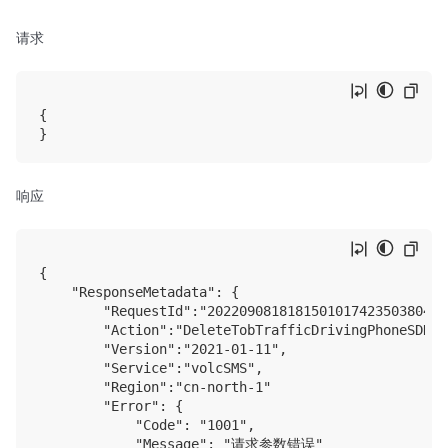
请求
{

响应
{

    "ResponseMetadata": {

        "RequestId":"2022090818181501017423503804EC*
        "Action":"DeleteTobTrafficDrivingPhoneSDK",

        "Version":"2021-01-11",

        "Service":"volcSMS",

        "Region":"cn-north-1"

        "Error": {

            "Code": "1001",

            "Message": "请求参数错误"
