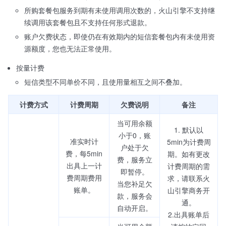
所购套餐包服务到期有未使用调用次数的，火山引擎不支持继
续调用该套餐包且不支持任何形式退款。
账户欠费状态，即使仍在有效期内的短信套餐包内有未使用资
源额度，您也无法正常使用。
按量计费
短信类型不同单价不同，且使用量相互之间不叠加。
计费方式
计费周期
欠费说明
备注
当可用余额
1. 默认以
小于0，账
准实时计
5min为计费周
户处于欠
费，每5min
期。如有更改
费，服务立
出具上一计
计费周期的需
即暂停。
费周期费用
求，请联系火
当您补足欠
账单。
山引擎商务开
款，服务会
通。
自动开启。
2.出具账单后