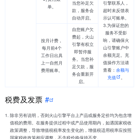
当您补足欠
引擎联系人，
单。
款，服务会
超时未反馈表
自动开启。
示认可账单。
3.为保证您的
自您账户欠
服务不受影
费起，火山
响，请确保火
按月计费，
引擎有权立
山引擎账户中
每月前4个
即暂停服
余额充足。充
工作日出具
务。当您补
值操作方法请
上一自然月
足欠款，服
查看：
余额与
费用账单。
务会重新开
充值
。
启。
税费及发票
#
除非另有说明，否则火山引擎平台上产品或服务定价均为包含增
值税的费用。在服务提供过程中或产品使用期内，如遇国家税收
政策调整，导致增值税税率发生变化的，增值税适用税率应按照
国家税收政策相应调整，不含税价格保持不变。