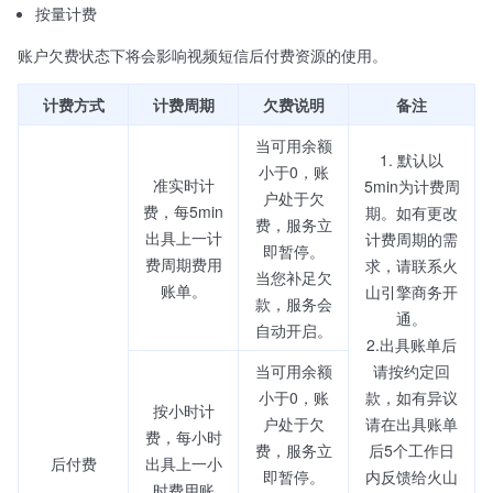
按量计费
账户欠费状态下将会影响视频短信后付费资源的使用。
计费方式
计费周期
欠费说明
备注
当可用余额
1. 默认以
小于0，账
准实时计
5min为计费周
户处于欠
费，每5min
期。如有更改
费，服务立
出具上一计
计费周期的需
即暂停。
费周期费用
求，请联系火
当您补足欠
账单。
山引擎商务开
款，服务会
通。
自动开启。
2.出具账单后
当可用余额
请按约定回
小于0，账
款，如有异议
按小时计
户处于欠
请在出具账单
费，每小时
费，服务立
后5个工作日
后付费
出具上一小
即暂停。
内反馈给火山
时费用账