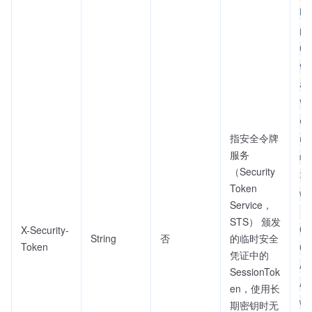
bH
pH
Qk
9N
aV
Vg
qT
指安全令牌
nF
服务
mQ
（Security
3d
Token
w1
Service，
rd
STS） 颁发
X-Security-
Qs
String
否
的临时安全
Token
OH
凭证中的
AA
SessionTok
AE
en，使用长
wb
期密钥时无