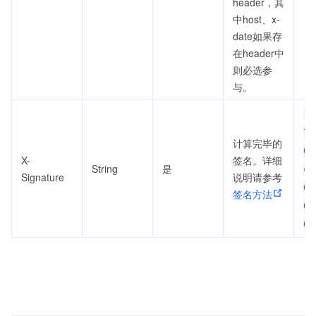
header，其
中host、x-
date如果存
在header中
则必选参
与。
2
72
计算完毕的
0f
X-
签名。详细
String
是
c7
Signature
说明请参考
6e
签名方法
6a
6d