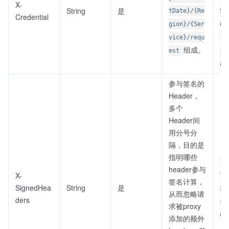
X-
String
是
tDate}/{Re
5O
Credential
gion}/{Ser
02
vice}/requ
-n
组成。
est
1/
es
参与签名的
Header，
多个
Header间
用分号分
隔，目的是
指明哪些
c
header参与
X-
ty
签名计算，
SignedHea
String
是
x-
从而忽略请
ders
sh
求被proxy
da
添加的额外