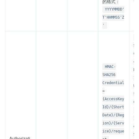
的格式：
YYYYMMDD'
T'HHMMSS'Z
'
H
SH
Cr
=A
HMAC-
DV
SHA256
1N
Credential
WR
=
5O
{AccessKey
02
Id}/{Short
-n
Date}/{Reg
1/
ion}/{Serv
es
ice}/reque
Si
Authorizati