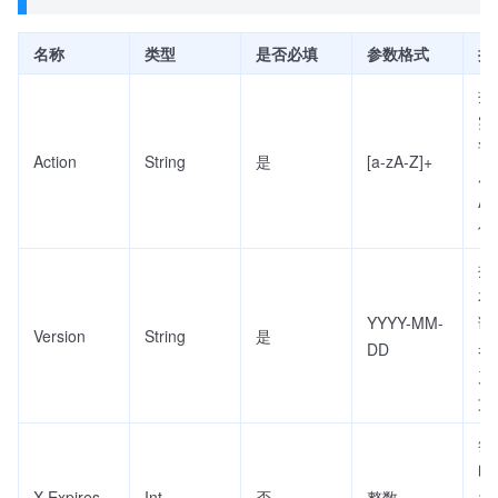
名称
类型
是否必填
参数格式
描
接
实
请
Action
String
是
[a-zA-Z]+
用
A
值
接
本
YYYY-MM-
调
Version
String
是
DD
考
产
文
签
时
X-Expires
Int
否
整数
为