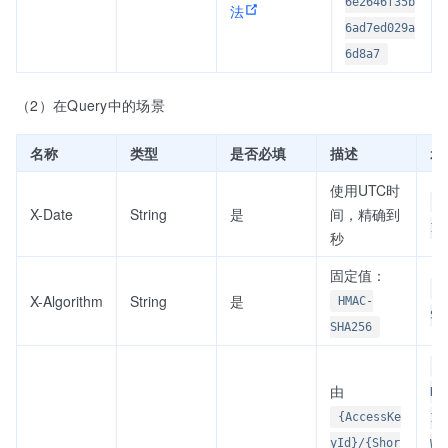
6e2646f35b
法
6ad7ed029a
6d8a7
（2）在Query中的场景
名称
类型
是否必填
描述
示
使用UTC时
2
X-Date
String
是
间，精确到
10
秒
固定值：
H
X-Algorithm
String
是
HMAC-
SH
SHA256
A
由
DV
{AccessKe
1N
yId}/{Shor
WR