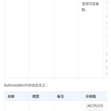
需填写该参
VI
数。
vb
AF
eg
Zq
2t
sQ
1P
bP
MC
BF
Qw
Authorization中的信息含义：
名称
类型
备注
示例值
AKLTMjI2O