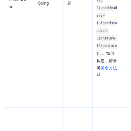
st,
String
是
er
on
SignedHead
t-
ers=
ty
{SignedHea
x-
ders},
sh
Signature=
da
{Signature
Si
。如何
}
28
构建，请参
26
考
签名方法
fe
76
e2
ad
d8
n
N1
tT