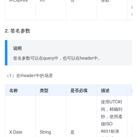
时
9
2. 签名参数
说明
签名参数可以在query中，也可以在header中。
（1）在Header中的场景
名称
类型
是否必填
描述
示
使用UTC时
间，精确到
秒，使用遵
循ISO
2
8601标准
X-Date
String
是
10