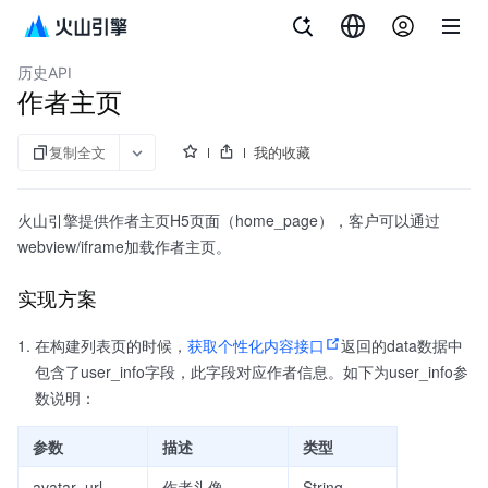
文档指南
内容定制
历史API
作者主页
复制全文
我的收藏
火山引擎提供作者主页H5页面（home_page），客户可以通过
webview/iframe加载作者主页。
实现方案
在构建列表页的时候，
获取个性化内容接口
返回的data数据中
包含了user_info字段，此字段对应作者信息。如下为user_info参
数说明：
参数
描述
类型
avatar_url
作者头像
String