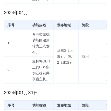
2024年04月
序号
功能描述
发布地域
阶段
文
专有宿主机
功能由邀测
1
-
转为正式发
华东2（上
布。
海）、华北
商用
支持将DDH
将
2（北京）
上的ECS实
E
2
例迁移到共
移
享宿主机。
主
2024年01月31日
序号
功能描述
发布地域
阶段
文