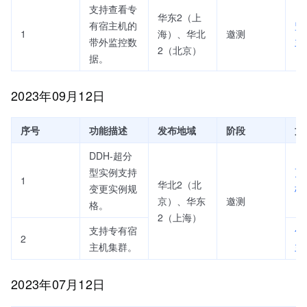
支持查看专
华东2（上
有宿主机的
监
1
海）、华北
邀测
带外监控数
主
2（北京）
据。
2023年09月12日
序号
功能描述
发布地域
阶段
文
DDH-超分
型实例支持
更
1
华北2（北
变更实例规
格
京）、华东
邀测
格。
2（上海）
支持专有宿
创
2
主机集群。
主
2023年07月12日