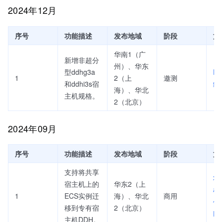
2024年12月
序号
功能描述
发布地域
阶段
文
华南1（广
新增非超分
州）、华东
型ddhg3a
D
1
2（上
邀测
和ddhi3s宿
绍
海）、华北
主机规格。
2（北京）
2024年09月
序号
功能描述
发布地域
阶段
文
支持将共享
将
宿主机上的
华东2（上
机
1
ECS实例迁
海）、华北
商用
例
移到专有宿
2（北京）
D
主机DDH。