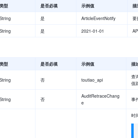
类型
是否必填
示例值
描
String
是
ArticleEventNotify
要执
String
是
2021-01-01
A
类型
是否必填
示例值
描
查
String
否
toutiao_api
值路
AuditRetraceChang
String
否
事件
e
时