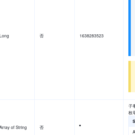
Long
否
1638283523
子
枚
Array of String
否
A