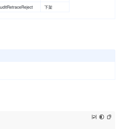
uditRetraceReject
下架