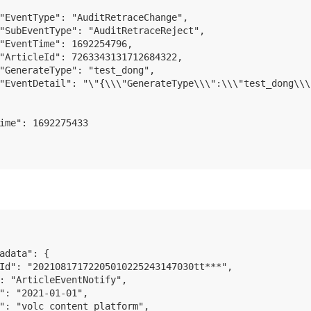
"EventType": "AuditRetraceChange",

"SubEventType": "AuditRetraceReject",

"EventTime": 1692254796,

"ArticleId": 7263343131712684322,

"GenerateType": "test_dong",

"EventDetail": "\"{\\\"GenerateType\\\":\\\"test_dong\\
ime": 1692275433

adata": {

Id": "20210817172205010225243147030tt***",

: "ArticleEventNotify",

": "2021-01-01",

": "volc_content_platform",
