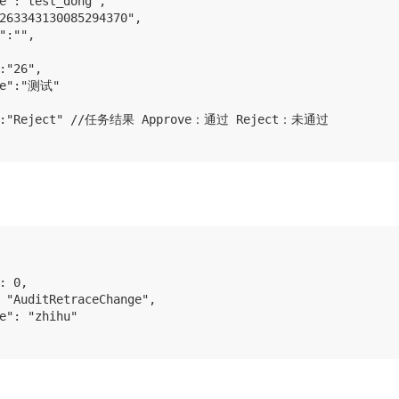
e":"test_dong",

263343130085294370",

":"",

:"26",

me":"测试"

t":"Reject" //任务结果 Approve：通过 Reject：未通过

: 0,

 "AuditRetraceChange",

e": "zhihu"
