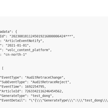
adata": {

Id": "2023081811245019216800006424***",

: "ArticleEventNotify",

": "2021-01-01",

": "volc_content_platform",

: "cn-north-1"

[

"EventType": "AuditRetraceChange",

"SubEventType": "AuditRetraceReject",

"EventTime": 1692254795,

"ArticleId": 7263342116246454562,

"GenerateType": "test_dong",

"EventDetail": "\"{\\\"GenerateType\\\":\\\"test_dong\\