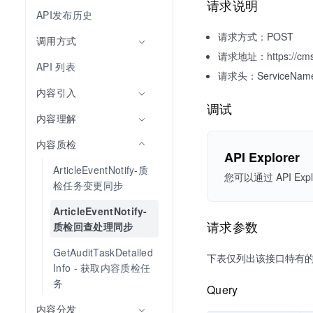
请求说明
API发布历史
请求方式：POST
调用方式
请求地址：https://cms.vo
API 列表
请求头：ServiceName: 
内容引入
调试
内容理解
内容质检
API Explorer
ArticleEventNotify-质
您可以通过 API 
检任务变更同步
ArticleEventNotify-
请求参数
质检回查处理同步
GetAuditTaskDetailed
下表仅列出该接口特有
Info - 获取内容质检任
务
Query
内容分发