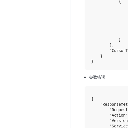
            {

                
                
                
                
                
                
            }

        ],

        "CursorT
    }

参数错误
{

    "ResponseMet
        "Request
        "Action"
        "Version
        "Service