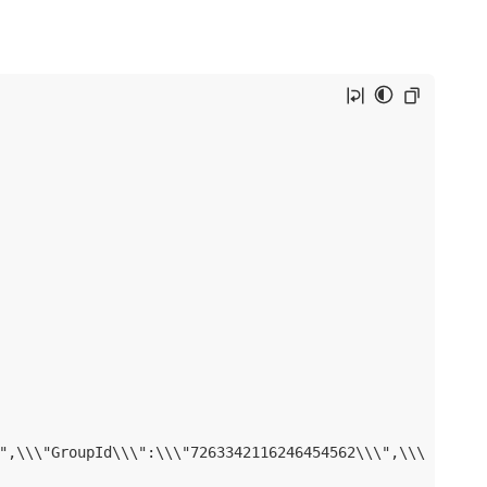
\",\\\"GroupId\\\":\\\"7263342116246454562\\\",\\\"Group