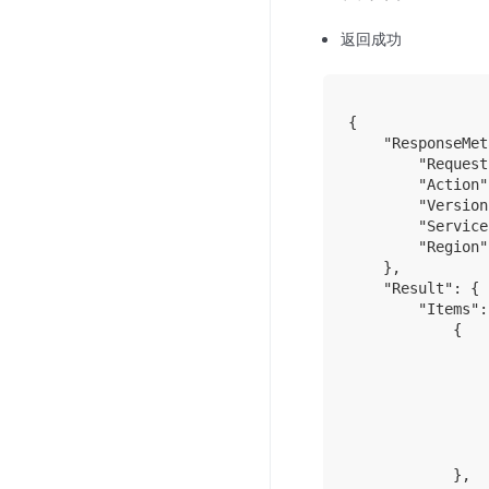
返回成功
{

    "ResponseMet
        "Request
        "Action"
        "Version
        "Service
        "Region"
    },

    "Result": {

        "Items": 
            {

                
                
                
                
                
                
            },
