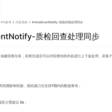
API参考
内容质检
ArticleEventNotify-质检回查处理同步
EventNotify-质检回查处理同步
台创建回查任务，回查完成后可以对回查到的内容进行上下架处理，若客
无穷回溯影响性能，因此接口仅支持
7日
内的数据查询；
隔至少需超过
2s
；