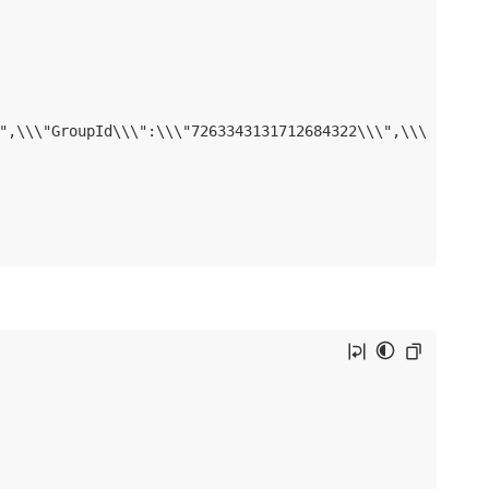
\",\\\"GroupId\\\":\\\"7263343131712684322\\\",\\\"Group