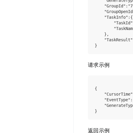
    "GenerateTyp
    "GroupId":"7
    "GroupOpenId
    "TaskInfo":{

        "TaskId"
        "TaskNa
    },

    "TaskResul
请求示例
{

    "CursorTime"
    "EventType":
    "GenerateTyp
返回示例