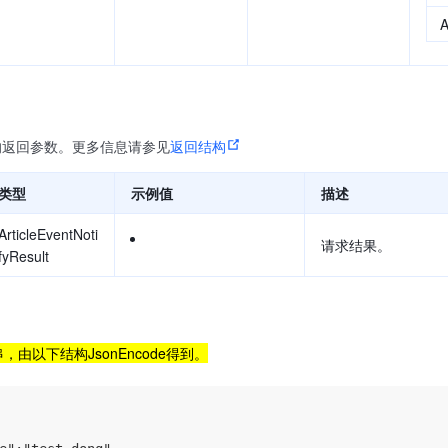
A
的返回参数。更多信息请参见
返回结构
类型
示例值
描述
ArticleEventNoti
请求结果。
fyResult
符串，由以下结构JsonEncode得到。