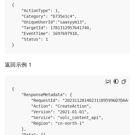
{

    "ActionType": 1,

    "Category": "b735e1c4",

    "UniqueUserId":"saasyym13",

    "TargetId": 1781312957641740,

    "EventTime": 1697697918,

    "Status": 1

返回示例 1
{

    "ResponseMetadata": {

        "RequestId": "202311281402311895996D7DAA0902
        "Action": "CreateAction",

        "Version": "2021-01-01",

        "Service": "volc_content_api",

        "Region": "cn-north-1"

    },

    "Data": {},
