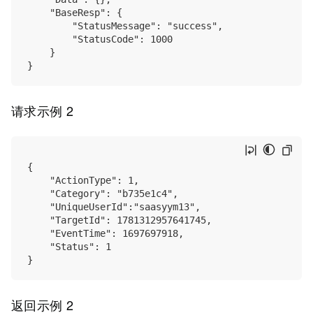
    "BaseResp": {

        "StatusMessage": "success",

        "StatusCode": 1000

    }

请求示例 2
{

    "ActionType": 1,

    "Category": "b735e1c4",

    "UniqueUserId":"saasyym13",

    "TargetId": 1781312957641745,

    "EventTime": 1697697918,

    "Status": 1

返回示例 2