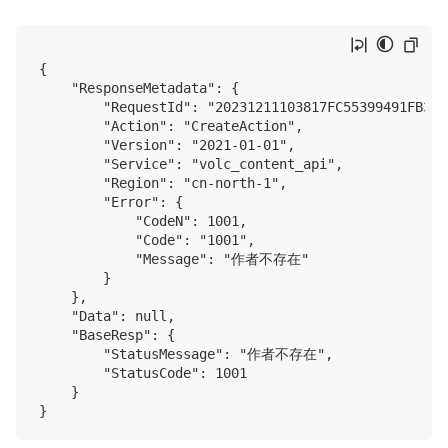
{

    "ResponseMetadata": {

        "RequestId": "20231211103817FC55399491FB3535
        "Action": "CreateAction",

        "Version": "2021-01-01",

        "Service": "volc_content_api",

        "Region": "cn-north-1",

        "Error": {

            "CodeN": 1001,

            "Code": "1001",

            "Message": "作者不存在"

        }

    },

    "Data": null,

    "BaseResp": {

        "StatusMessage": "作者不存在",

        "StatusCode": 1001

    }
