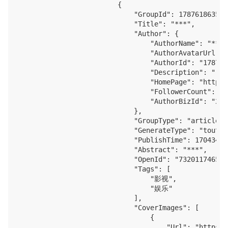
                        {

                            "GroupId": 1787618635979
                            "Title": "***",

                            "Author": {

                                "AuthorName": "***",
                                "AuthorAvatarUrl": 
                                "AuthorId": "178761
                                "Description": "",

                                "HomePage": "https:
                                "FollowerCount": 0,

                                "AuthorBizId": "221
                            },

                            "GroupType": "article",

                            "GenerateType": "toutiao
                            "PublishTime": 170434951
                            "Abstract": "***",

                            "OpenId": "732011746599
                            "Tags": [

                                "影视",

                                "娱乐"

                            ],

                            "CoverImages": [

                                {

                                    "Url": "https:/