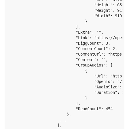
                                    "Height": 659,

                                    "Weight": 919,

                                    "Width": 919

                                }

                            ],

                            "Extra": "",

                            "Link": "https://open.t
                            "DiggCount": 3,

                            "CommentCount": 2,

                            "CommentUrl": "https://
                            "Content": "",

                            "GroupAudios": [

                                {

                                    "Url": "https:/
                                    "OpenId": "7320
                                    "AudioSize": 0,

                                    "Duration": 306

                                }

                            ],

                            "ReadCount": 454

                        },

                     ...

                    ],
