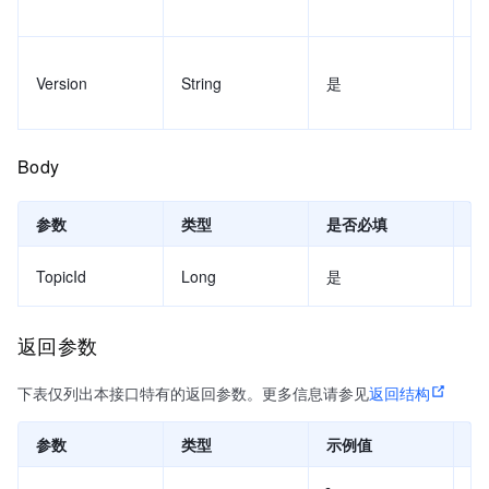
Version
String
是
20
Body
参数
类型
是否必填
示
TopicId
Long
是
返回参数
下表仅列出本接口特有的返回参数。更多信息请参见
返回结构
参数
类型
示例值
描