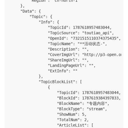
        "Region": "cn-north-1"

    },

    "Data": {

        "Topic": {

            "Info": {

                "TopicId": 1787618957483044,

                "TopicSource": "toutiao_api",

                "OpenId": "7321515110374375435",

                "TopicName": "**活动状态-",

                "Description": "",

                "CoverImgUrl": "http://p3-open.onew
                "ShareImgUrl": "",

                "LandingPageUrl": "",

                "ExtInfo": ""

            },

            "TopicBlockList": [

                {

                    "TopicId": 1787618957483044,

                    "BlockId": 1787619384397833,

                    "BlockName": "专题内容",

                    "BlockType": "stream",

                    "ShowNum": 5,

                    "TotalNum": 2,

                    "ArticleList": [
