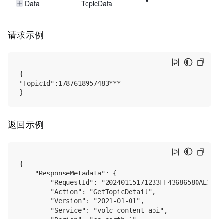
Data
TopicData
响
请求示例
{

"TopicId":1787618957483***

返回示例
{

    "ResponseMetadata": {

        "RequestId": "20240115171233FF43686580AE19A6
        "Action": "GetTopicDetail",

        "Version": "2021-01-01",

        "Service": "volc_content_api",
