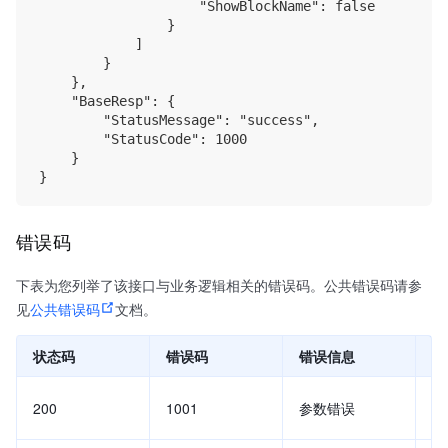
                    "ShowBlockName": false

                }

            ]

        }

    },

    "BaseResp": {

        "StatusMessage": "success",

        "StatusCode": 1000

    }

错误码
下表为您列举了该接口与业务逻辑相关的错误码。公共错误码请参
见
公共错误码
文档。
状态码
错误码
错误信息
说
返
200
1001
参数错误
错