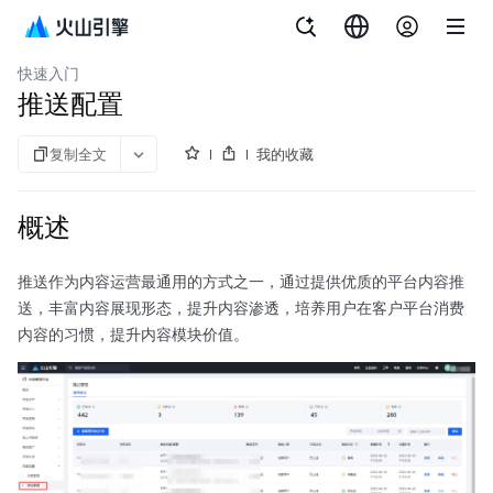
文档指南
内容管理平台
快速入门
推送配置
复制全文
我的收藏
概述
推送作为内容运营最通用的方式之一，通过提供优质的平台内容推
送，丰富内容展现形态，提升内容渗透，培养用户在客户平台消费
内容的习惯，提升内容模块价值。