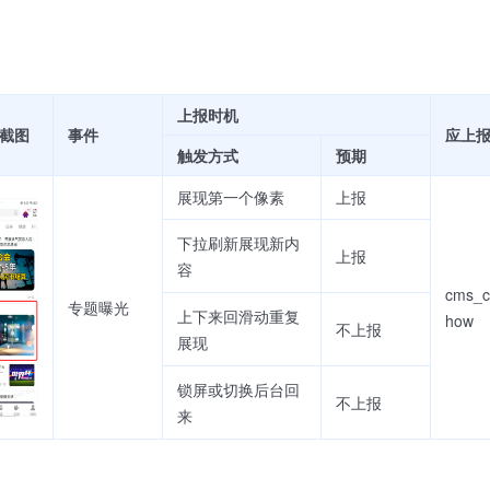
上报时机
截图
事件
应上报e
触发方式
预期
展现第一个像素
上报
下拉刷新展现新内
上报
容
cms_cl
专题曝光
上下来回滑动重复
how
不上报
展现
锁屏或切换后台回
不上报
来