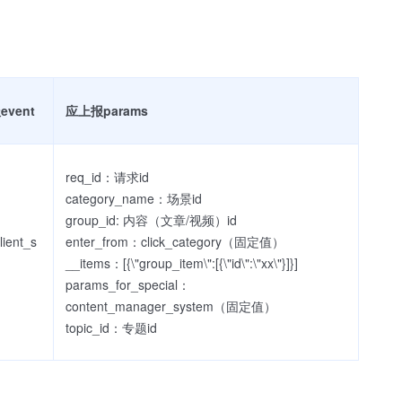
vent
应上报params
req_id：请求id
category_name：场景id
group_id: 内容（文章/视频）id
ient_s
enter_from：click_category（固定值）
__items：[{\"group_item\":[{\"id\":\"xx\"}]}]
params_for_special：
content_manager_system（固定值）
topic_id：专题id