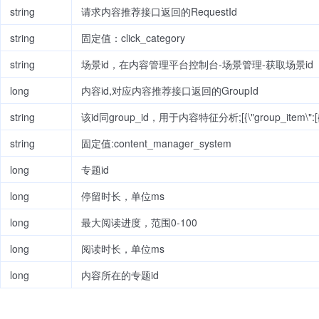
string
请求内容推荐接口返回的RequestId
string
固定值：click_category
string
场景id，在内容管理平台控制台-场景管理-获取场景id
long
内容id,对应内容推荐接口返回的GroupId
string
该id同group_id，用于内容特征分析;[{\"group_item\":[{\"id\
string
固定值:content_manager_system
long
专题id
long
停留时长，单位ms
long
最大阅读进度，范围0-100
long
阅读时长，单位ms
long
内容所在的专题id