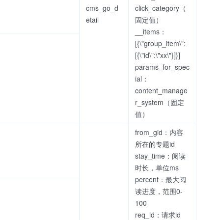
cms_go_d
click_category（
etail
固定值）
__items：
[{\"group_item\":
[{\"id\":\"xx\"}]}]
params_for_spec
ial：
content_manage
r_system（固定
值）
from_gid：内容
所在的专题id
stay_time：阅读
时长，单位ms
percent：最大阅
读进度，范围0-
100
req_id：请求id