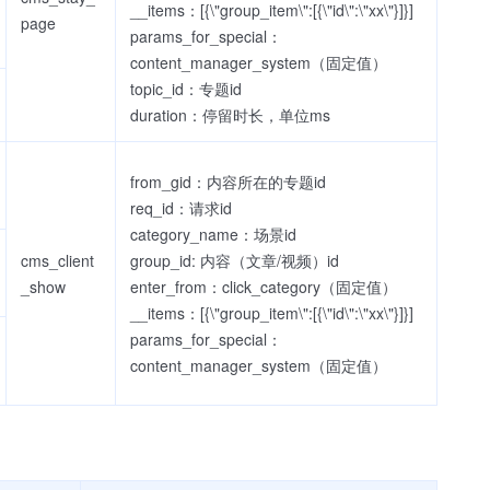
__items：[{\"group_item\":[{\"id\":\"xx\"}]}]
page
params_for_special：
content_manager_system（固定值）
topic_id：专题id
duration：停留时长，单位ms
from_gid：内容所在的专题id
req_id：请求id
category_name：场景id
cms_client
group_id: 内容（文章/视频）id
_show
enter_from：click_category（固定值）
__items：[{\"group_item\":[{\"id\":\"xx\"}]}]
params_for_special：
content_manager_system（固定值）