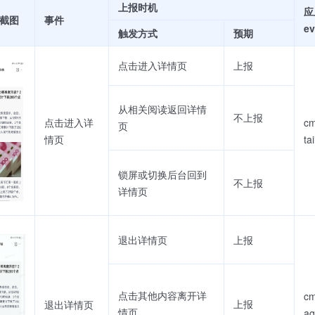
上报时机
应
截图
事件
ev
触发方式
预期
点击进入详情页
上报
从相关阅读返回详情
不上报
点击进入详
c
页
情页
tai
锁屏或切换后台回到
不上报
详情页
退出详情页
上报
点击其他内容离开详
cm
上报
退出详情页
情页
ag