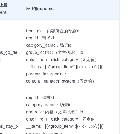
上报
应上报params
ent
from_gid：内容所在的专题id
req_id：请求id
category_name：场景id
ms_go_de
group_id: 内容（文章/视频）id
l
enter_from：click_category（固定值）
__items：[{\"group_item\":[{\"id\":\"xx\"}]}]
params_for_special：
content_manager_system（固定值）
req_id：请求id
category_name：场景id
group_id: 内容（文章/视频）id
enter_from：click_category（固定值）
s_stay_p
__items：[{\"group_item\":[{\"id\":\"xx\"}]}]
e
params_for_special：