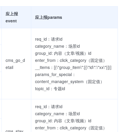
应上报
应上报params
event
req_id：请求id
category_name：场景id
group_id: 内容（文章/视频）id
cms_go_d
enter_from：click_category（固定值）
etail
__items：[{\"group_item\":[{\"id\":\"xx\"}]}]
params_for_special：
content_manager_system（固定值）
topic_id：专题id
req_id：请求id
category_name：场景id
group_id: 内容（文章/视频）id
enter_from：click_category（固定值）
cms_stay_