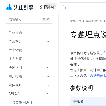
内容管理平台
文档指南
文档中心
请输入
文档首页
内容管理平台
产品动态
专题埋点
产品简介
产品计费
该文档针对专题场景，主
业务对接
进行埋点验收，否则影
备注：
快速入门
埋点上报用于统计用户
其它参数见：
数据回传
用户指南
最佳实践
参数说明
API参考
字段名
接口调用必读