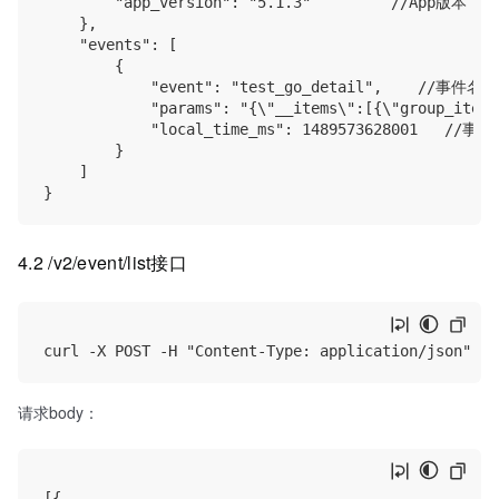
        "app_version": "5.1.3"         //App版本

    },

    "events": [

        {

            "event": "test_go_detail",    //事件名称

            "params": "{\"__items\":[{\"group_item
            "local_time_ms": 1489573628001   /
        }

    ]

4.2 /v2/event/list接口
请求body：
[{
