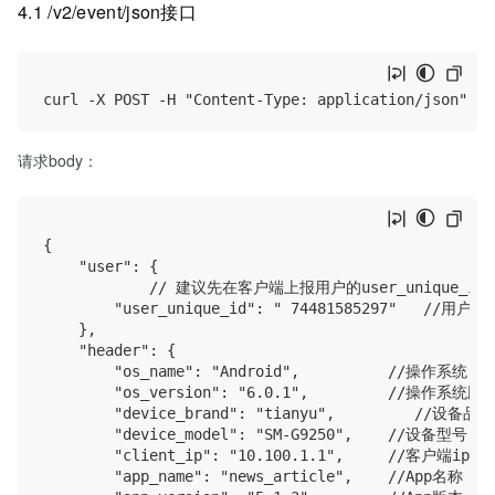
4.1 /v2/event/json接口
请求body：
{

    "user": {

            // 建议先在客户端上报用户的user_unique_
        "user_unique_id": " 74481585297"   //用户
    },

    "header": {

        "os_name": "Android",          //操作系统

        "os_version": "6.0.1",         //操作系统版本
        "device_brand": "tianyu",         //设备品牌

        "device_model": "SM-G9250",    //设备型号

        "client_ip": "10.100.1.1",     //客户端ip地址
        "app_name": "news_article",    //App名称
