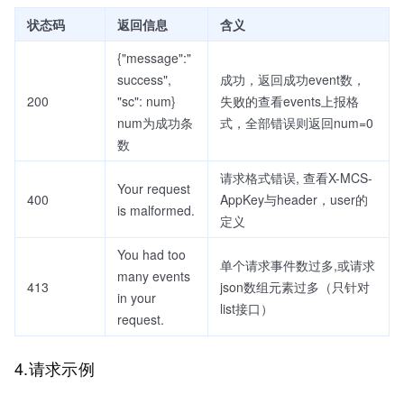
状态码
返回信息
含义
{"message":"
success",
成功，返回成功event数，
200
"sc": num}
失败的查看events上报格
num为成功条
式，全部错误则返回num=0
数
请求格式错误, 查看X-MCS-
Your request
400
AppKey与header，user的
is malformed.
定义
You had too
单个请求事件数过多,或请求
many events
413
json数组元素过多（只针对
in your
list接口）
request.
4.请求示例