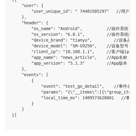
    "user": {

        "user_unique_id": " 74481585297"   //用户
    },

    "header": {

        "os_name": "Android",          //操作系统

        "os_version": "6.0.1",         //操作系统版本
        "device_brand": "tianyu",         //设备品牌

        "device_model": "SM-G9250",    //设备型号

        "client_ip": "10.100.1.1",     //客户端ip地址
        "app_name": "news_article",    //App名称

        "app_version": "5.1.3"         //App版本

    },

    "events": [

        {

            "event": "test_go_detail",    //事件名称

            "params": "{\"__items\":[{\"group_item
            "local_time_ms": 1489573628001   /
        }

    ]

}]
