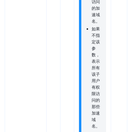
访问
的加
速域
名。
如果
不指
定该
参
数，
表示
所有
该子
用户
有权
限访
问的
那些
加速
域
名。