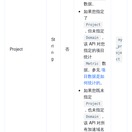
数据。
如果您指定
了
Project
，但未指定
，
Domain
St
my
该 API 对您
ri
_pr
Project
否
指定的项目
n
oje
统计
g
ct
数
Metric
据。参见
项
目数据是如
何统计的
。
如果您既未
指定
Project
，也未指定
，
Domain
该 API 对所
有加速域名