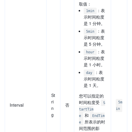
取值：
：表
1min
示时间粒度
是 1 分钟。
：表
5min
示时间粒度
是 5 分钟。
：表
hour
示时间粒度
是 1 小时。
：表
day
示时间粒度
是 1 天。
St
您可以指定的
ri
时间粒度受
5m
S
Interval
否
n
in
tartTim
g
和
e
EndTim
所表示的时
e
间范围的影