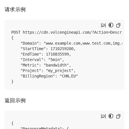
请求示例
POST https://cdn.volcengineapi.com/?Action=Describe
{

    "Domain": "www.example.com,www.test.com,img.exa
    "StartTime": 1710259200,

    "EndTime": 1710835599,

    "Interval": "5min",

    "Metric": "bandwidth",

    "Project": "my_project",

    "BillingRegion": "CHN,EU"

返回示例
{

    "ResponseMetadata": {
