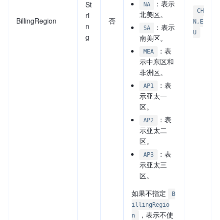
：表示
St
NA
CH
北美区。
ri
BillingRegion
否
N,E
n
：表示
SA
U
g
南美区。
：表
MEA
示中东区和
非洲区。
：表
AP1
示亚太一
区。
：表
AP2
示亚太二
区。
：表
AP3
示亚太三
区。
如果不指定
B
illingRegio
，表示不使
n