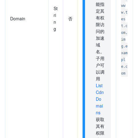
能指
ww
St
定其
w.t
ri
有权
Domain
否
es
n
限访
t.c
g
问的
om,
加速
im
域
g.e
名。
xam
子用
pl
户可
e.c
以调
om
用
List
Cdn
Do
mai
ns
获取
其有
权限