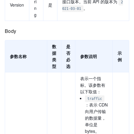
ri
接口版本。当前 API 的版本为
2
Version
是
n
。
021-03-01
g
Body
数
是
据
否
示
参数名称
参数说明
类
必
例
型
选
表示一个指
标。该参数有
以下取值：
traffic
：表示 CDN
向用户传输
的数据量，
单位是
bytes。