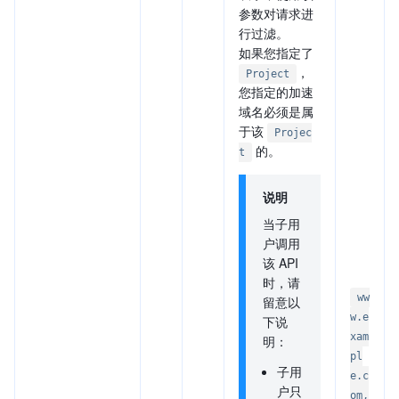
参数对请求进
行过滤。
如果您指定了
，
Project
您指定的加速
域名必须是属
于该
Projec
的。
t
说明
当子用
户调用
该 API
时，请
ww
留意以
w.e
下说
xam
明：
pl
子用
e.c
户只
om,