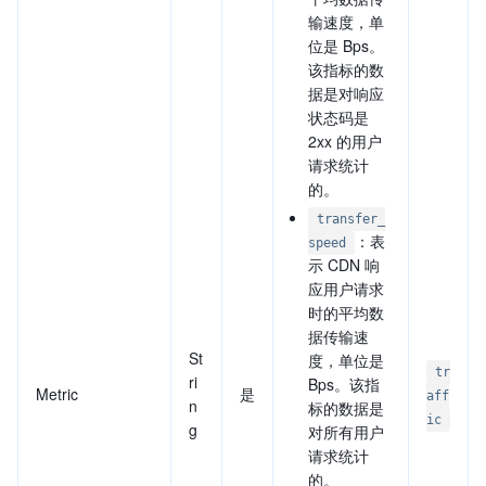
输速度，单
位是 Bps。
该指标的数
据是对响应
状态码是
2xx 的用户
请求统计
的。
transfer_
：表
speed
示 CDN 响
应用户请求
时的平均数
据传输速
St
度，单位是
tr
ri
Bps。该指
Metric
是
aff
n
标的数据是
ic
g
对所有用户
请求统计
的。