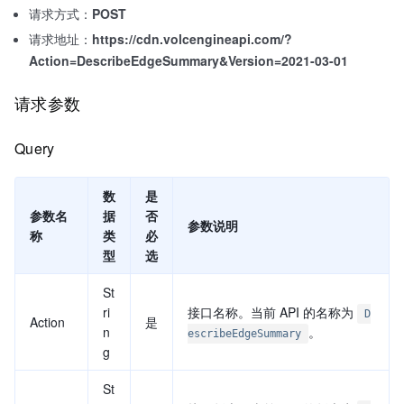
请求方式：
POST
请求地址：
https://cdn.volcengineapi.com/?
Action=DescribeEdgeSummary&Version=2021-03-01
请求参数
Query
数
是
参数名
据
否
参数说明
称
类
必
型
选
St
ri
接口名称。当前 API 的名称为
D
Action
是
n
。
escribeEdgeSummary
g
St