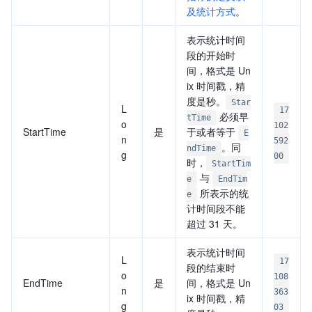
及统计方式
。
表示统计时间
段的开始时
间，格式是 Un
ix 时间戳，精
度是秒。
Star
L
17
必须早
tTime
o
102
StartTime
是
于或者等于
E
n
592
。同
ndTime
g
00
时，
StartTim
与
e
EndTim
所表示的统
e
计时间段不能
超过 31 天。
表示统计时间
L
17
段的结束时
o
108
EndTime
是
间，格式是 Un
n
363
ix 时间戳，精
g
03