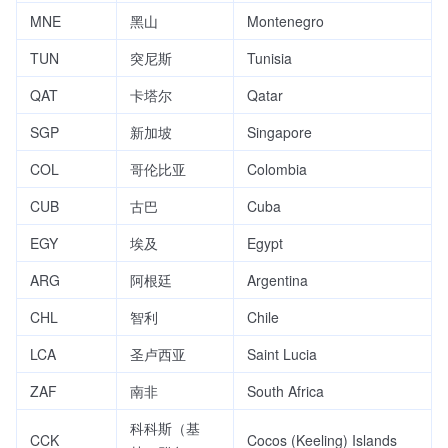
MNE
黑山
Montenegro
TUN
突尼斯
Tunisia
QAT
卡塔尔
Qatar
SGP
新加坡
Singapore
COL
哥伦比亚
Colombia
CUB
古巴
Cuba
EGY
埃及
Egypt
ARG
阿根廷
Argentina
CHL
智利
Chile
LCA
圣卢西亚
Saint Lucia
ZAF
南非
South Africa
科科斯（基
CCK
Cocos (Keeling) Islands