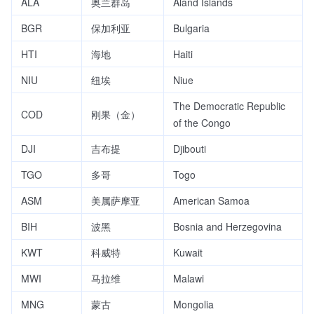
ALA
奥兰群岛
Åland Islands
BGR
保加利亚
Bulgaria
HTI
海地
Haiti
NIU
纽埃
Niue
The Democratic Republic
COD
刚果（金）
of the Congo
DJI
吉布提
Djibouti
TGO
多哥
Togo
ASM
美属萨摩亚
American Samoa
BIH
波黑
Bosnia and Herzegovina
KWT
科威特
Kuwait
MWI
马拉维
Malawi
MNG
蒙古
Mongolia