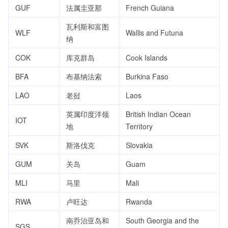
GUF
法属圭亚那
French Guiana
瓦利斯和富图
WLF
Wallis and Futuna
纳
COK
库克群岛
Cook Islands
BFA
布基纳法索
Burkina Faso
LAO
老挝
Laos
英属印度洋领
British Indian Ocean
IOT
地
Territory
SVK
斯洛伐克
Slovakia
GUM
关岛
Guam
MLI
马里
Mali
RWA
卢旺达
Rwanda
南乔治亚岛和
South Georgia and the
SGS