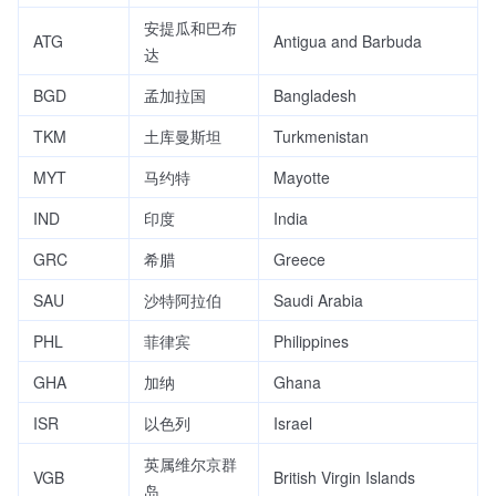
安提瓜和巴布
ATG
Antigua and Barbuda
达
BGD
孟加拉国
Bangladesh
TKM
土库曼斯坦
Turkmenistan
MYT
马约特
Mayotte
IND
印度
India
GRC
希腊
Greece
SAU
沙特阿拉伯
Saudi Arabia
PHL
菲律宾
Philippines
GHA
加纳
Ghana
ISR
以色列
Israel
英属维尔京群
VGB
British Virgin Islands
岛