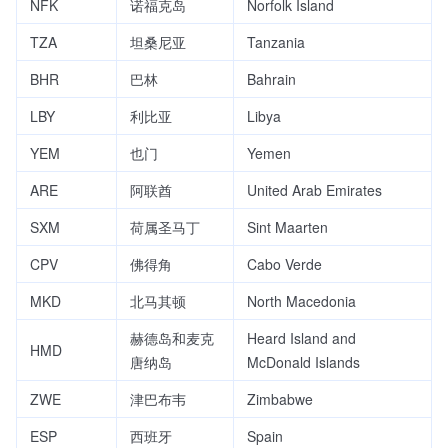
NFK
诺福克岛
Norfolk Island
TZA
坦桑尼亚
Tanzania
BHR
巴林
Bahrain
LBY
利比亚
Libya
YEM
也门
Yemen
ARE
阿联酋
United Arab Emirates
SXM
荷属圣马丁
Sint Maarten
CPV
佛得角
Cabo Verde
MKD
北马其顿
North Macedonia
赫德岛和麦克
Heard Island and
HMD
唐纳岛
McDonald Islands
ZWE
津巴布韦
Zimbabwe
ESP
西班牙
Spain