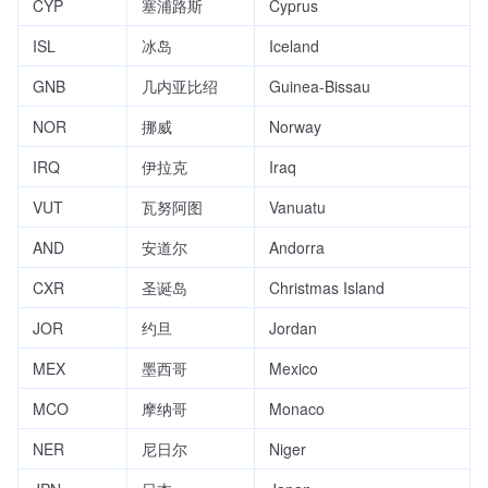
CYP
塞浦路斯
Cyprus
ISL
冰岛
Iceland
GNB
几内亚比绍
Guinea-Bissau
NOR
挪威
Norway
IRQ
伊拉克
Iraq
VUT
瓦努阿图
Vanuatu
AND
安道尔
Andorra
CXR
圣诞岛
Christmas Island
JOR
约旦
Jordan
MEX
墨西哥
Mexico
MCO
摩纳哥
Monaco
NER
尼日尔
Niger