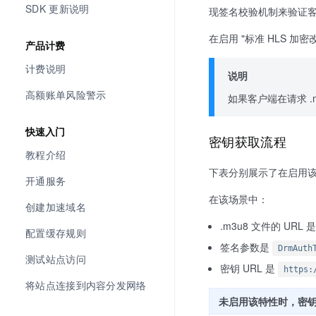
SDK 更新说明
现签名校验机制来验证
在启用 "标准 HLS 加
产品计费
计费说明
说明
高额账单风险警示
如果客户端在请求 .
快速入门
密钥获取流程
教程介绍
下表分别展示了在启用
开通服务
在该场景中：
创建加速域名
.m3u8 文件的 URL 
配置缓存规则
签名参数是
DrmAuth
测试站点访问
密钥 URL 是
https:
将站点连接到内容分发网络
未启用该特性时，密