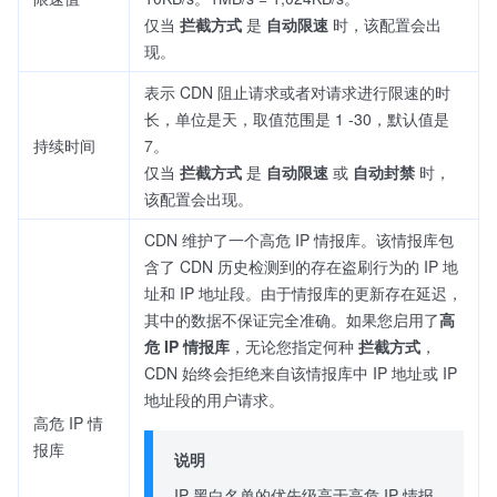
仅当
拦截方式
是
自动限速
时，该配置会出
现。
表示 CDN 阻止请求或者对请求进行限速的时
长，单位是天，取值范围是 1 -30，默认值是
持续时间
7。
仅当
拦截方式
是
自动限速
或
自动封禁
时，
该配置会出现。
CDN 维护了一个高危 IP 情报库。该情报库包
含了 CDN 历史检测到的存在盗刷行为的 IP 地
址和 IP 地址段。由于情报库的更新存在延迟，
其中的数据不保证完全准确。如果您启用了
高
危 IP 情报库
，无论您指定何种
拦截方式
，
CDN 始终会拒绝来自该情报库中 IP 地址或 IP
地址段的用户请求。
高危 IP 情
报库
说明
IP 黑白名单的优先级高于高危 IP 情报