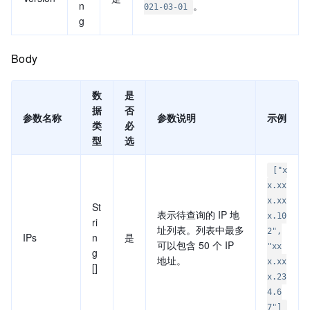
n
。
021-03-01
g
Body
数
是
据
否
参数名称
参数说明
示例
类
必
型
选
["x
x.xx
x.xx
St
表示待查询的 IP 地
x.10
ri
址列表。列表中最多
2",
IPs
n
是
可以包含 50 个 IP
"xx
g
地址。
x.xx
[]
x.23
4.6
7"]