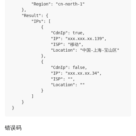
        "Region": "cn-north-1"

    },

    "Result": {

        "IPs": [

            {

                "CdnIp": true,

                "IP": "xxx.xxx.xx.139",

                "ISP": "移动",

                "Location": "中国-上海-宝山区"

            },

            {

                "CdnIp": false,

                "IP": "xxx.xx.xx.34",

                "ISP": "",

                "Location": ""

            }

        ]

    }

错误码