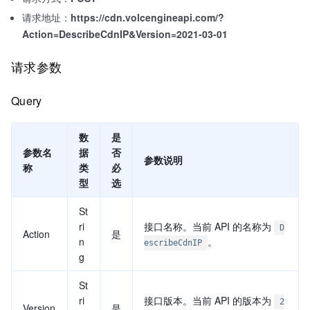
请求地址：
https://cdn.volcengineapi.com/?
Action=DescribeCdnIP&Version=2021-03-01
请求参数
Query
数
是
参数名
据
否
参数说明
称
类
必
型
选
St
ri
接口名称。当前 API 的名称为
D
Action
是
n
。
escribeCdnIP
g
St
ri
接口版本。当前 API 的版本为
2
Version
是