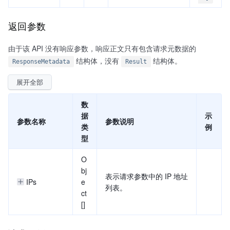
返回参数
由于该 API 没有响应参数，响应正文只有包含请求元数据的
结构体，没有
结构体。
ResponseMetadata
Result
展开全部
数
据
示
参数名称
参数说明
类
例
型
O
bj
表示请求参数中的 IP 地址
IPs
e
列表。
ct
[]