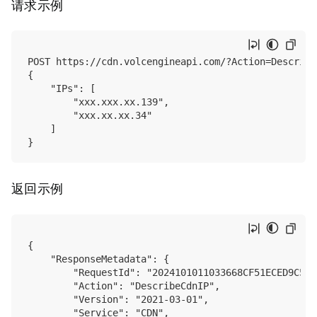
请求示例
POST https://cdn.volcengineapi.com/?Action=Describe
{

    "IPs": [

        "xxx.xxx.xx.139",

        "xxx.xx.xx.34"

    ]

返回示例
{

    "ResponseMetadata": {

        "RequestId": "2024101011033668CF51ECED9C5477
        "Action": "DescribeCdnIP",

        "Version": "2021-03-01",

        "Service": "CDN",
