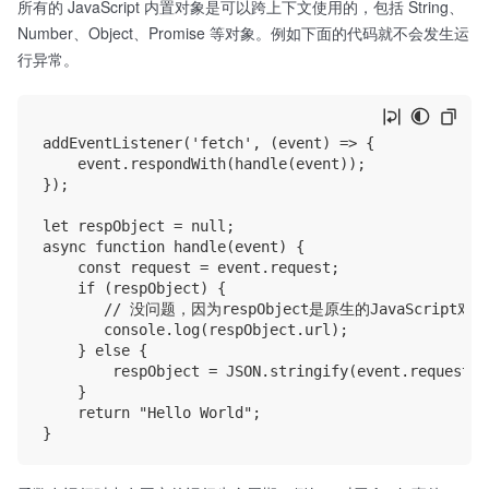
所有的 JavaScript 内置对象是可以跨上下文使用的，包括 String、
Number、Object、Promise 等对象。例如下面的代码就不会发生运
行异常。
addEventListener('fetch', (event) => {

    event.respondWith(handle(event));

});

let respObject = null;

async function handle(event) {

    const request = event.request; 

    if (respObject) {

       // 没问题，因为respObject是原生的JavaScript对象
       console.log(respObject.url); 

    } else {

        respObject = JSON.stringify(event.request);

    }

    return "Hello World";
