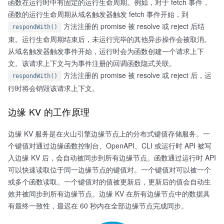
函数在运行时中有固定的运行生命周期。例如，对于 fetch 事件，
函数的运行生命周期从域名触发器触发 fetch 事件开始，到
方法注册的 promise 被 resolve 或 reject 后结
respondWith()
束。运行生命周期结束后，未运行完毕的其他异步操作会被取消。
从域名触发器触发事件开始，运行时会为函数创建一个请求上下
文。该请求上下文与为事件注册的回调函数隐式关联。
方法注册的 promise 被 resolve 或 reject 后，运
respondWith()
行时将会销毁该请求上下文。
边缘 KV 的工作原理
边缘 KV 服务是在火山引擎边缘节点上的分布式键值存储服务。一
个键值对通过边缘函数控制台、OpenAPI、CLI 或运行时 API 被写
入边缘 KV 后，会自动被同步到所有边缘节点。函数通过运行时 API
可以快速读取位于同一边缘节点的键值对。一个键值对可以被一个
或多个函数读取。一个键值对的值被更新后，更新后的值会自动生
效并被同步到所有边缘节点。边缘 KV 在所有边缘节点中的数据具
有最终一致性，最迟在 60 秒内在全部边缘节点完成同步。