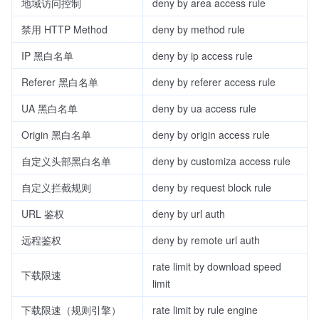
地域访问控制
deny by area access rule
禁用 HTTP Method
deny by method rule
IP 黑白名单
deny by ip access rule
Referer 黑白名单
deny by referer access rule
UA 黑白名单
deny by ua access rule
Origin 黑白名单
deny by origin access rule
自定义头部黑白名单
deny by customiza access rule
自定义拦截规则
deny by request block rule
URL 鉴权
deny by url auth
远程鉴权
deny by remote url auth
rate limit by download speed
下载限速
limit
下载限速（规则引擎）
rate limit by rule engine