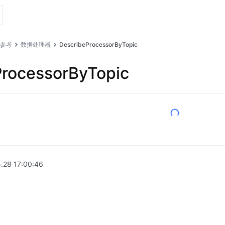
I 参考
数据处理器
DescribeProcessorByTopic
ProcessorByTopic
.28 17:00:46