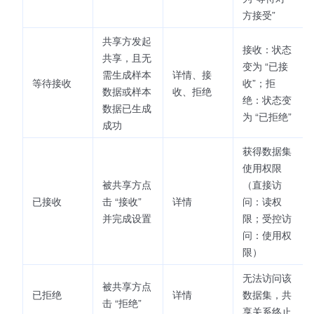
方接受”
共享方发起
接收：状态
共享，且无
变为 “已接
需生成样本
详情、接
等待接收
收”；拒
数据或样本
收、拒绝
绝：状态变
数据已生成
为 “已拒绝”
成功
获得数据集
使用权限
被共享方点
（直接访
已接收
击 “接收”
详情
问：读权
并完成设置
限；受控访
问：使用权
限）
无法访问该
被共享方点
已拒绝
详情
数据集，共
击 “拒绝”
享关系终止