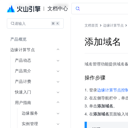
边缘计算节点
文档指南
文档中心
请输入
文档首页
边缘计算节点
产品概览
添加域名
边缘计算节点
产品动态
域名管理功能提供域名
产品简介
操作步骤
产品计费
登录
边缘计算节点控
快速入门
在左侧导航栏中，单
用户指南
单击
添加域名
。
边缘服务
在
添加域名
页面输入
实例管理