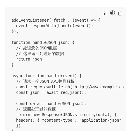
addEventListener("fetch", (event) => {

  event.respondWith(handle(event));

});

function handleJSON(json) {

  // 处理您的JSON数据

  // 这里返回处理后的数据

  return json;

}

async function handle(event) {

  // 请求一个JSON API并且解析

  const req = await fetch("http://www.example.com/js
  const json = await req.json();

  const data = handleJSON(json);

  // 返回处理过的数据

  return new Response(JSON.stringify(data), { 

  headers: { "content-type": "application/json" } 

  });
