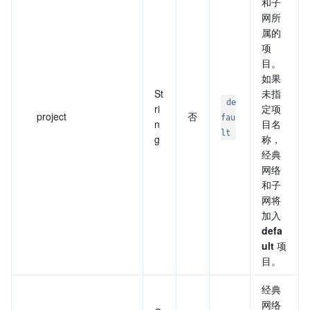
和子
网所
属的
项
目。
如果
St
未指
de
ri
定项
project
否
fau
n
目名
lt
g
称，
经典
网络
和子
网将
加入
defa
ult
项
目。
经典
网络