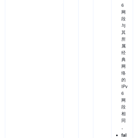
6
网
段
与
其
所
属
经
典
网
络
的
IPv
6
网
段
相
同
。
fal