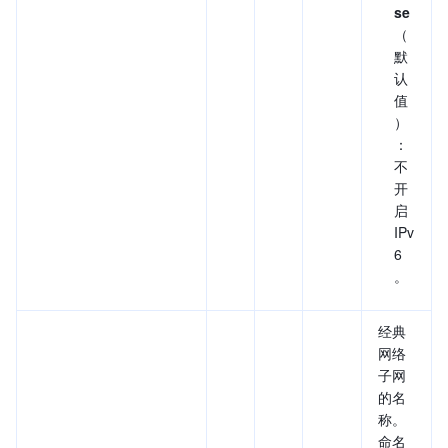
se
（
默
认
值
）
：
不
开
启
IPv
6
。
经典
网络
子网
的名
称。
命名