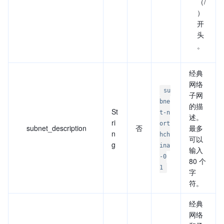
（/
）
开
头
。
经典
网络
su
子网
bne
的描
St
t-n
述。
ri
ort
subnet_description
否
最多
n
hch
可以
g
ina
输入
-0
80 个
1
字
符。
经典
网络