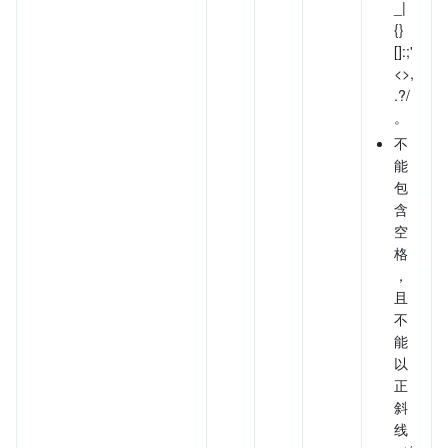
_|
{}
[]:;'
<>,
.?/
。
不
能
包
含
空
格
，
且
不
能
以
正
斜
线