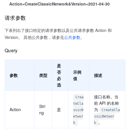
Action=CreateClassicNetwork&Version=2021-04-30
请求参数
下表列出了接口特定的请求参数以及公共请求参数 Action 和
Version。 其他公共参数，请参见
公共参数
。
Query
是
否
示例
参数
类型
描述
必
值
选
接口名称。当
Crea
前 API 的名称
teCla
Stri
Action
是
为
ssicN
CreateCla
ng
etwor
ssicNetwor
。
k
k