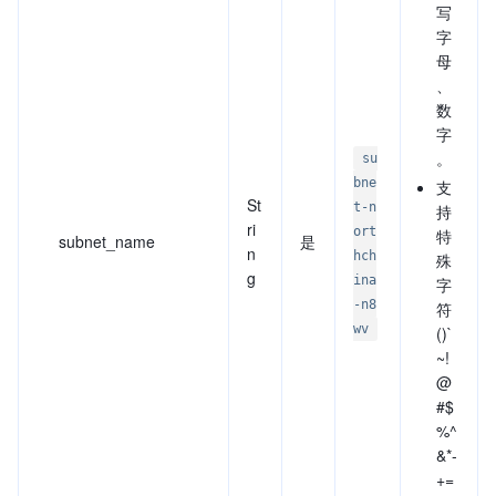
写
字
母
、
数
字
。
su
bne
支
St
t-n
持
ri
ort
特
subnet_name
是
n
hch
殊
g
ina
字
-n8
符
wv
()`
~!
@
#$
%^
&*-
+=