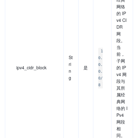
网络
的 IP
v4 CI
DR
网
段。
当
1
前，
St
0.
子网
ri
0.
ipv4_cidr_block
是
的 IP
n
0.
v4 网
g
0/
段与
8
其所
属经
典网
络的 I
Pv4
网段
相
同。