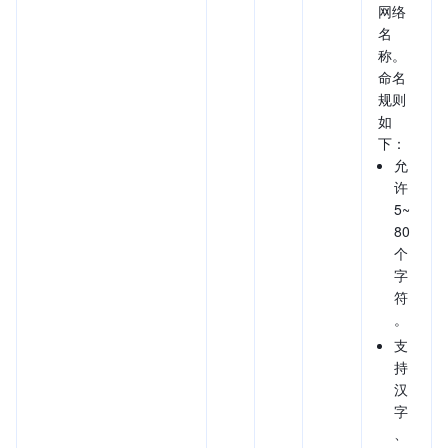
网络
名
称。
命名
规则
如
下：
允
许
5~
80
个
字
符
。
支
持
汉
字
、