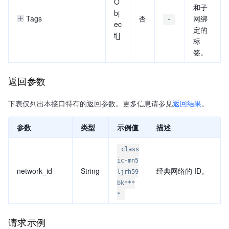
O
和子
bj
Tags
否
网绑
-
ec
定的
t[]
标
签。
返回参数
下表仅列出本接口特有的返回参数。更多信息请参见
返回结果
。
参数
类型
示例值
描述
class
ic-mn5
network_id
String
经典网络的 ID。
ljrh59
bk***
*
请求示例