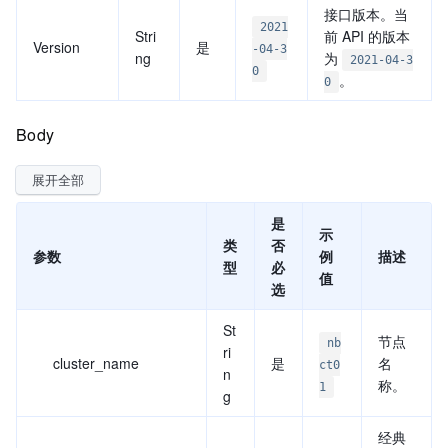
接口版本。当
2021
Stri
前 API 的版本
Version
是
-04-3
ng
为
2021-04-3
0
。
0
Body
展开全部
是
示
类
否
参数
例
描述
型
必
值
选
St
节点
nb
ri
cluster_name
是
名
ct0
n
称。
1
g
经典