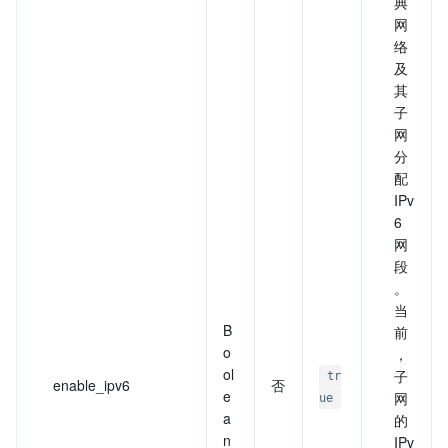
典
网
络
及
其
子
网
分
配
IPv
6
网
段
。
当
B
前
o
，
ol
子
tr
enable_ipv6
否
e
网
ue
a
的
n
IPv