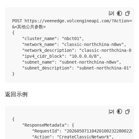
POST https://veenedge.volcengineapi.com/?Action=Cre
&<其他公共参数>

{

    "cluster_name": "nbct01",

    "network_name": "classic-northchina-n8wv",

    "network_description": "classic-northchina-01",

    "ipv4_cidr_block": "10.0.0.0/8",

    "subnet_name": "subnet-northchina-n8wv",

    "subnet_description": "subnet-northchina-01"

返回示例
{

    "ResponseMetadata": {

        "RequestId": "20260507110420100232280022D31*
        "Action": "CreateClassicNetwork",
