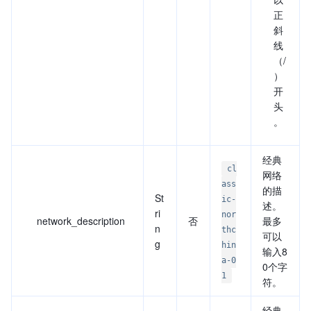
正
斜
线
（/
）
开
头
。
经典
cl
网络
ass
的描
St
ic-
述。
ri
nor
network_description
否
最多
n
thc
可以
g
hin
输入8
a-0
0个字
1
符。
经典