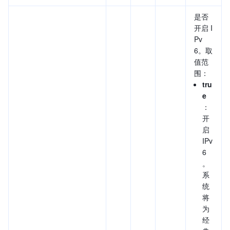
是否
开启 I
Pv
6。取
值范
围：
tru
e
：
开
启
IPv
6
。
系
统
将
为
经