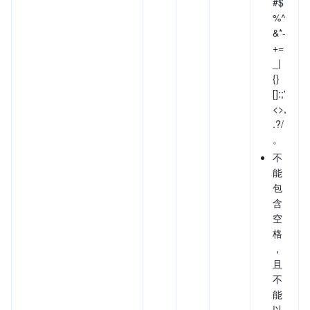
#$
%^
&*-
+=
_|
{}
[]:;'
<>,
.?/
。
不
能
包
含
空
格
，
且
不
能
以