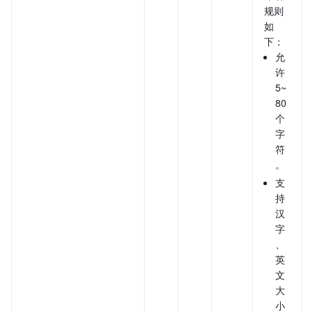
规则
如
下：
允
许
5~
80
个
字
符
。
支
持
汉
字
、
英
文
大
小