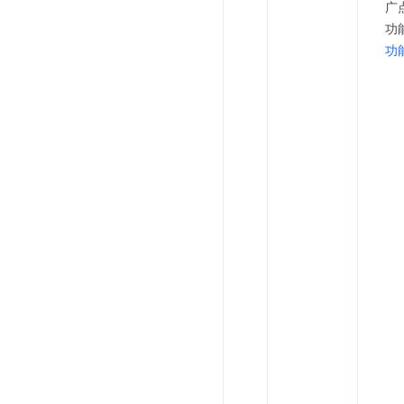
广
功
功