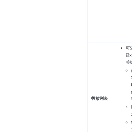
可
级
关
投放列表