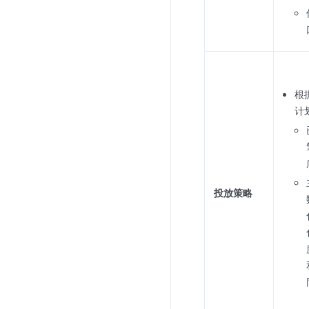
根
计
投放策略