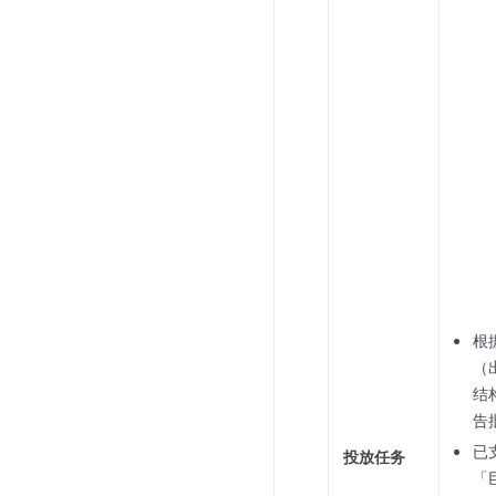
根
（
结
告
已
投放任务
「