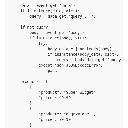
    data = event.get('data')

    if isinstance(data, dict):

        query = data.get('query', '')

    if not query:

        body = event.get('body')

        if isinstance(body, str):

            try:

                body_data = json.loads(body)

                if isinstance(body_data, dict):

                    query = body_data.get('query', '
            except json.JSONDecodeError:

                pass

    products = [

        {

            "product": "Super-Widget",

            "price": 49.99

        },

        {

            "product": "Mega-Widget",

            "price": 79.99

        },
