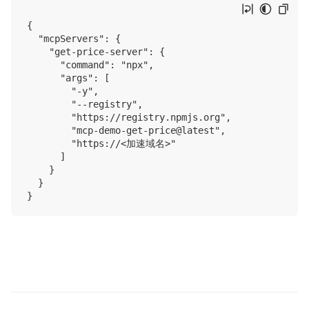
{

  "mcpServers": {

    "get-price-server": {

      "command": "npx",

      "args": [

        "-y",

        "--registry",

        "https://registry.npmjs.org",

        "mcp-demo-get-price@latest",

        "https://<加速域名>"

      ]

    }

  }
