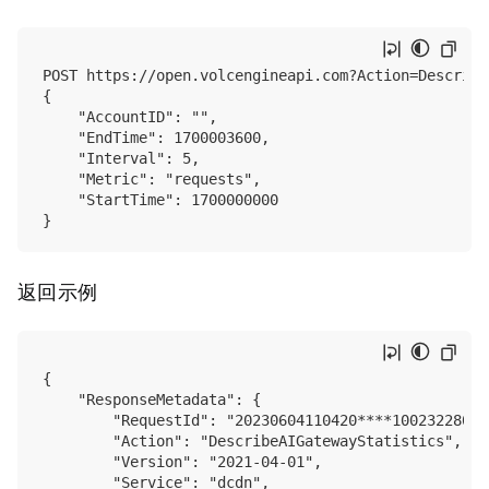
POST https://open.volcengineapi.com?Action=Describe
{

    "AccountID": "",

    "EndTime": 1700003600,

    "Interval": 5,

    "Metric": "requests",

    "StartTime": 1700000000

返回示例
{

    "ResponseMetadata": {

        "RequestId": "20230604110420****100232280022
        "Action": "DescribeAIGatewayStatistics",

        "Version": "2021-04-01",

        "Service": "dcdn",
