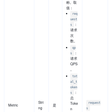
称。取
值：
req
uest
：
s
请求
次
数。
qp
：
s
请求
QPS
。
tot
al_t
oken
：
s
总
Stri
Toke
request
Metric
是
ng
n
s