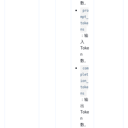
数。
pro
mpt_
toke
ns
：输
入
Toke
n
数。
com
plet
ion_
toke
ns
：输
出
Toke
n
数。