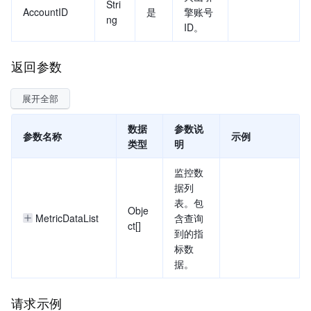
Stri
AccountID
是
擎账号
ng
ID。
返回参数
展开全部
数据
参数说
参数名称
示例
类型
明
监控数
据列
表。包
Obje
MetricDataList
含查询
ct[]
到的指
标数
据。
请求示例