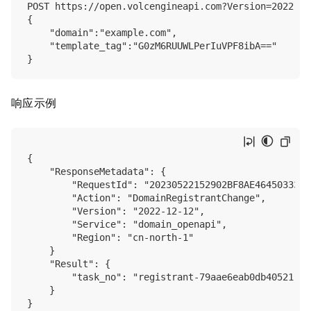
POST https://open.volcengineapi.com?Version=2022-12
{

    "domain":"example.com",

    "template_tag":"G0zM6RUUWLPerIuVPF8ibA=="

响应示例
{

    "ResponseMetadata": {

        "RequestId": "20230522152902BF8AE46450333517
        "Action": "DomainRegistrantChange",

        "Version": "2022-12-12",

        "Service": "domain_openapi",

        "Region": "cn-north-1"

    }

    "Result": {

        "task_no": "registrant-79aae6eab0db40521"

    }
