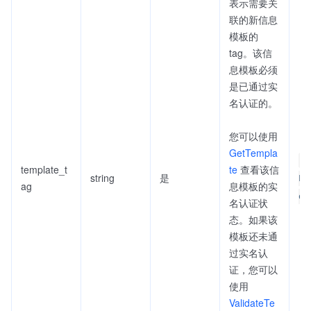
表示需要关
联的新信息
模板的
tag。该信
息模板必须
是已通过实
名认证的。
您可以使用
GetTempla
S
template_t
te
查看该信
string
是
LP
ag
息模板的实
oc
名认证状
态。如果该
模板还未通
过实名认
证，您可以
使用
ValidateTe