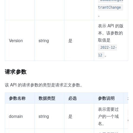
trantChange
。
表示 API 的版
本。该参数的
取值是
Version
string
是
2022-12-
。
12
请求参数
该 API 的请求参数的类型是请求正文参数。
参数名称
数据类型
必选
参数说明
示
表示需要过
e
domain
string
是
户的一个域
om
名。