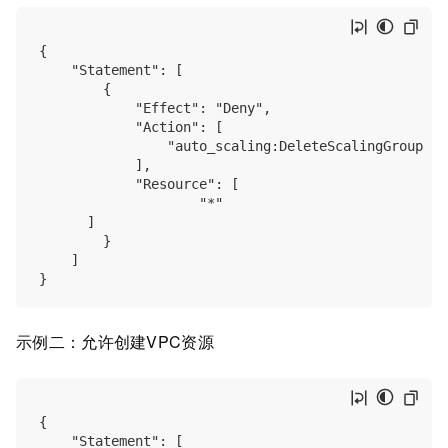
{

    "Statement": [

        {

            "Effect": "Deny",

            "Action": [

                "auto_scaling:DeleteScalingGroup"

            ],

            "Resource": [

                    "*"

      ]

        }

    ]

示例二：允许创建VPC资源
{

    "Statement": [
