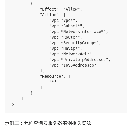
        {

            "Effect": "Allow",

            "Action": [

                "vpc:*Vpc*",

                "vpc:*Subnet*",

                "vpc:*NetworkInterface*",

                "vpc:*Route*",

                "vpc:*SecurityGroup*",

                "vpc:*HaVip*",

                "vpc:*NetworkAcl*",

                "vpc:*PrivateIpAddresses",

                "vpc:*Ipv6Addresses"

            ],

            "Resource": [

                "*"

            ]

        }

    ]

示例三：允许查询云服务器实例相关资源