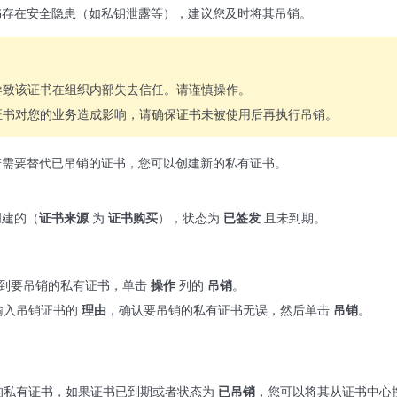
书存在安全隐患（如私钥泄露等），建议您及时将其吊销。
导致该证书在组织内部失去信任。请谨慎操作。
证书对您的业务造成影响，请确保证书未被使用后再执行吊销。
若需要替代已吊销的证书，您可以创建新的私有证书。
创建的（
证书来源
为
证书购买
），状态为
已签发
且未到期。
到要吊销的私有证书，单击
操作
列的
吊销
。
输入吊销证书的
理由
，确认要吊销的私有证书无误，然后单击
吊销
。
的私有证书，如果证书已到期或者状态为
已吊销
，您可以将其从证书中心