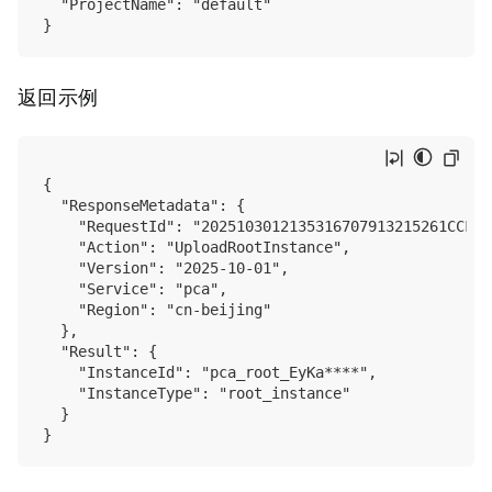
  "ProjectName": "default"

返回示例
{

  "ResponseMetadata": {

    "RequestId": "2025103012135316707913215261CCF8",
    "Action": "UploadRootInstance",

    "Version": "2025-10-01",

    "Service": "pca",

    "Region": "cn-beijing"

  },

  "Result": {

    "InstanceId": "pca_root_EyKa****",

    "InstanceType": "root_instance"

  }
