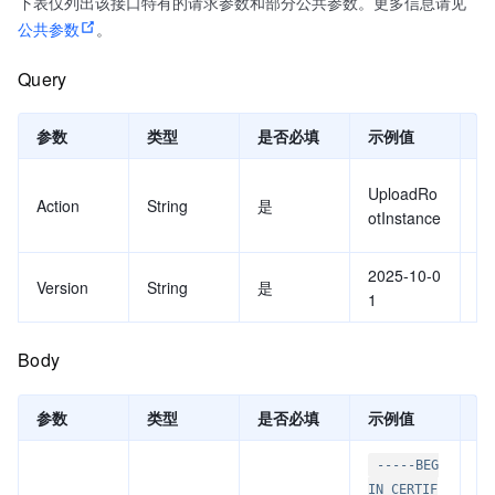
下表仅列出该接口特有的请求参数和部分公共参数。更多信息请见
公共参数
。
Query
参数
类型
是否必填
示例值
描
要
UploadRo
Action
String
是
值
otInstance
s
2025-10-0
A
Version
String
是
1
值
Body
参数
类型
是否必填
示例值
描
-----BEG
IN CERTIF