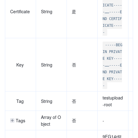
根
ICATE----
Certificate
String
是
证
-……-----E
M
ND CERTIF
ICATE----
-
-----BEG
IN PRIVAT
根
E KEY----
Key
String
否
私
-……-----E
M
ND PRIVAT
E KEY----
-
testupload
为
Tag
String
否
-root
一
Array of O
Tags
否
-
资
bject
9FG14r6t