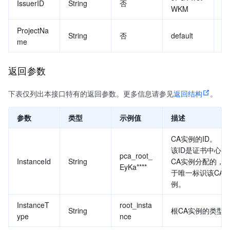
IssuerID
String
否
上
WKM
资
ProjectNa
String
否
default
组
me
返回参数
下表仅列出本接口特有的返回参数。更多信息请参见
返回结构
。
参数
类型
示例值
描述
CA实例的ID。
该ID是证书中心为
pca_root_
InstanceId
String
CA实例分配的，
EyKa****
于唯一标识该CA
例。
InstanceT
root_insta
String
根CA实例的类型
ype
nce