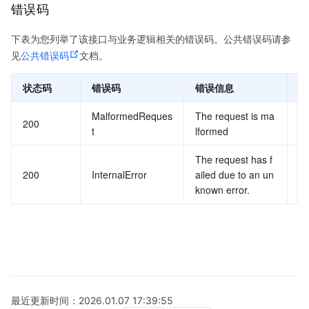
错误码
下表为您列举了该接口与业务逻辑相关的错误码。公共错误码请参
见
公共错误码
文档。
状态码
错误码
错误信息
说
MalformedReques
The request is ma
请
200
t
lformed
法
The request has f
200
InternalError
ailed due to an un
未
known error.
最近更新时间：
2026.01.07 17:39:55