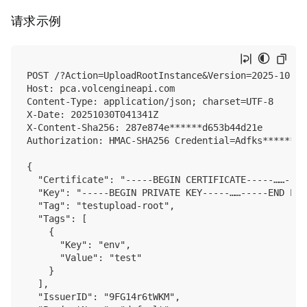
请求示例
POST /?Action=UploadRootInstance&Version=2025-10-01
Host: pca.volcengineapi.com

Content-Type: application/json; charset=UTF-8

X-Date: 20251030T041341Z

X-Content-Sha256: 287e874e******d653b44d21e

Authorization: HMAC-SHA256 Credential=Adfks******we
{

  "Certificate": "-----BEGIN CERTIFICATE-----……----
  "Key": "-----BEGIN PRIVATE KEY-----……-----END PRI
  "Tag": "testupload-root",

  "Tags": [

    {

      "Key": "env",

      "Value": "test"

    }

  ],

  "IssuerID": "9FG14r6tWKM",
