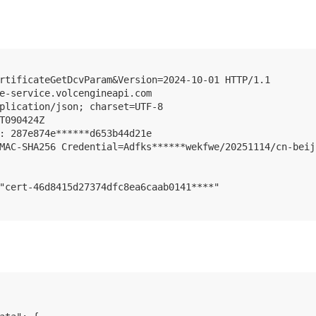
rtificateGetDcvParam&Version=2024-10-01 HTTP/1.1

e-service.volcengineapi.com

plication/json; charset=UTF-8

T090424Z

: 287e874e******d653b44d21e

MAC-SHA256 Credential=Adfks******wekfwe/20251114/cn-beij
"cert-46d8415d27374dfc8ea6caab0141****"
