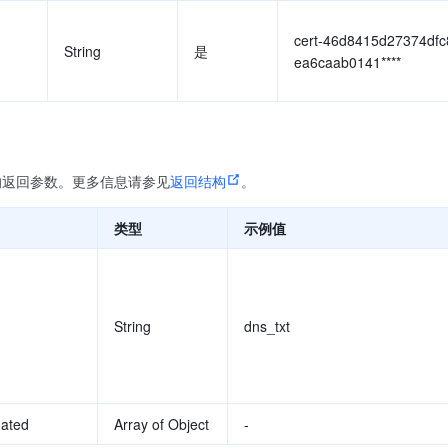
cert-46d8415d27374dfc
String
是
ea6caab0141****
的返回参数。更多信息请参见
返回结构
。
类型
示例值
String
dns_txt
ated
Array of Object
-