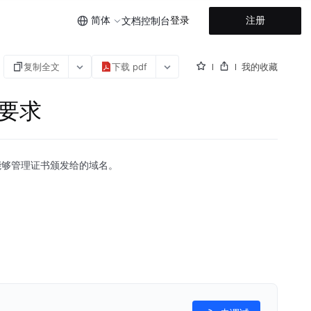
简体
登录
注册
文档
控制台
复制全文
下载 pdf
我的收藏
证要求
能够管理证书颁发给的域名。