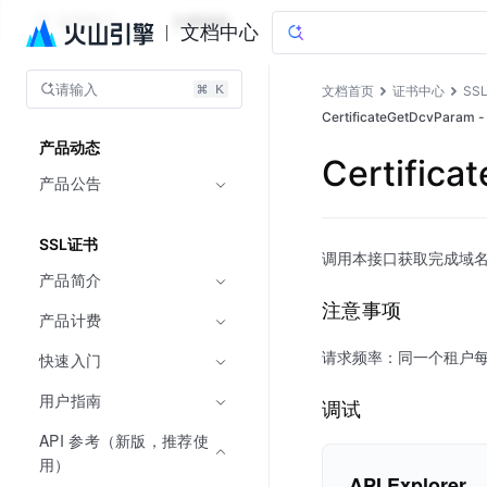
证书中心
文档指南
文档中心
请输入
文档首页
证书中心
SS
CertificateGetDcvPar
产品动态
Certifi
产品公告
SSL证书
调用本接口获取完成域
产品简介
注意事项
产品计费
请求频率：同一个租户每
快速入门
用户指南
调试
API 参考（新版，推荐使
用）
API Explorer