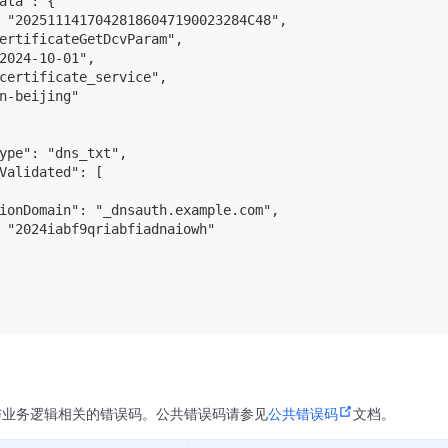
ata": {

 "20251114170428186047190023284C48",

ertificateGetDcvParam",

2024-10-01",

certificate_service",

n-beijing"

ype": "dns_txt",

Validated": [

ionDomain": "_dnsauth.example.com",

 "2024iabf9qriabfiadnaiowh"

与业务逻辑相关的错误码。公共错误码请参见
公共错误码
文档。