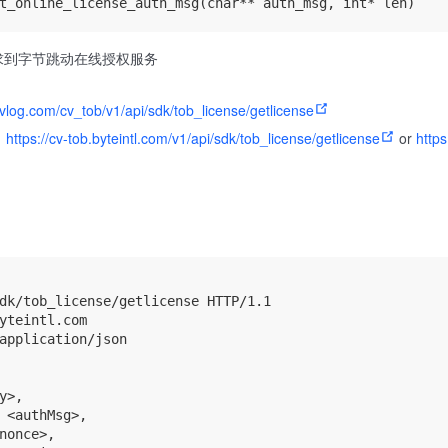
求到字节跳动在线授权服务
ccvlog.com/cv_tob/v1/api/sdk/tob_license/getlicense
：
https://cv-tob.byteintl.com/v1/api/sdk/tob_license/getlicense
or
https
dk/tob_license/getlicense HTTP/1.1

yteintl.com

application/json

y>,

 <authMsg>,

nonce>,
