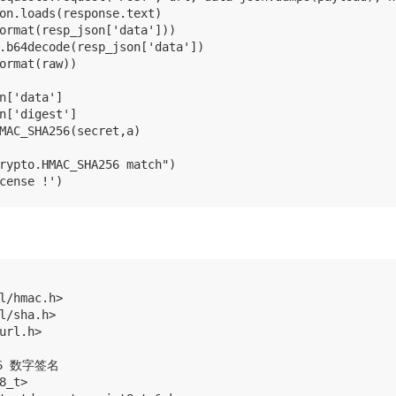
on.loads(response.text)

ormat(resp_json['data']))

.b64decode(resp_json['data'])

ormat(raw))

n['data']

n['digest']

MAC_SHA256(secret,a)

rypto.HMAC_SHA256 match")

l/hmac.h>

l/sha.h>

url.h>

56 数字签名 

8_t> 
