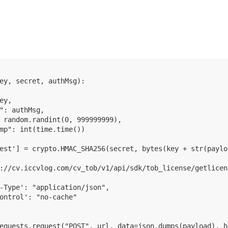
ey, secret, authMsg):

ey,

": authMsg,

 random.randint(0, 999999999),

mp": int(time.time())

est'] = crypto.HMAC_SHA256(secret, bytes(key + str(paylo
://cv.iccvlog.com/cv_tob/v1/api/sdk/tob_license/getlicens
-Type': "application/json",

ontrol': "no-cache"

equests.request("POST", url, data=json.dumps(payload), h