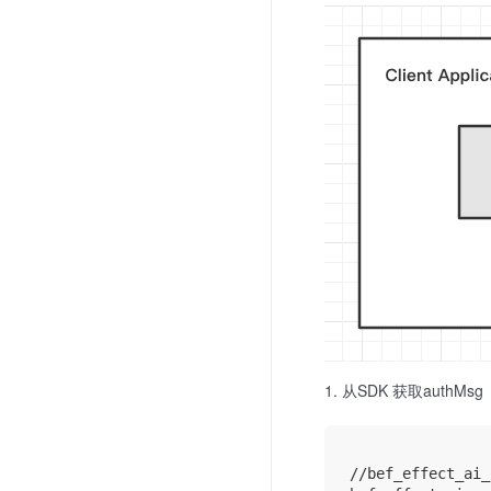
从SDK 获取authMsg
//bef_effect_ai_