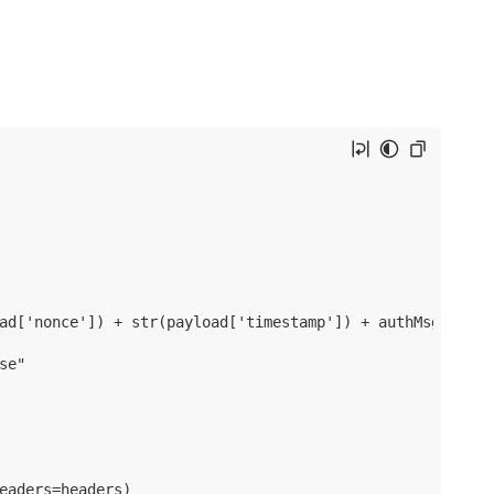
ad['nonce']) + str(payload['timestamp']) + authMsg).encod
e"

eaders=headers)
