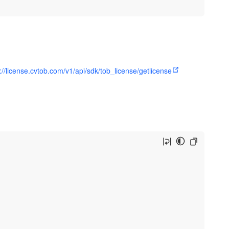
://license.cvtob.com/v1/api/sdk/tob_license/getlicense