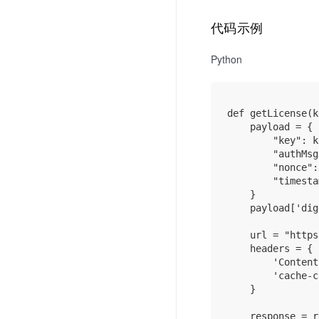
代码示例
Python
def getLicense(k
    payload = {

        "key": k
        "authMsg
        "nonce":
        "timesta
    }

    payload['dig
    url = "https
    headers = {

        'Content
        'cache-c
    }

    response = r