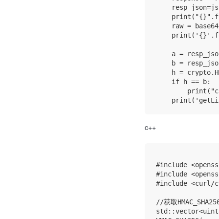
    resp_json=js
    print("{}".f
    raw = base64
    print('{}'.f
    a = resp_jso
    b = resp_jso
    h = crypto.H
    if h == b:

        print("c
c++
#include <openss
#include <openss
#include <curl/c
//获取HMAC_SHA2
std::vector<uint