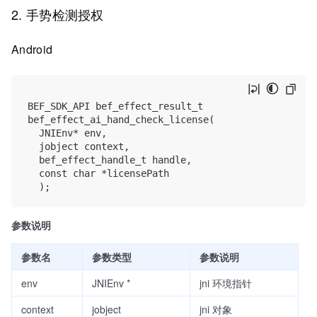
2. 手势检测授权
Android
BEF_SDK_API bef_effect_result_t

bef_effect_ai_hand_check_license(

	JNIEnv* env,

	jobject context,

	bef_effect_handle_t handle, 

	const char *licensePath

参数说明
参数名
参数类型
参数说明
env
JNIEnv *
jni 环境指针
context
jobject
jni 对象