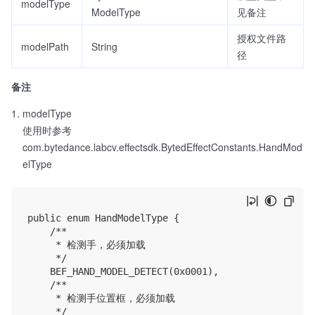
modelType
ModelType
见备注
授权文件路
modelPath
String
径
备注
modelType
使用时参考
com.bytedance.labcv.effectsdk.BytedEffectConstants.HandMod
elType
public enum HandModelType {

    /**

     * 检测手，必须加载

     */

    BEF_HAND_MODEL_DETECT(0x0001),

    /**

     * 检测手位置框，必须加载

     */
