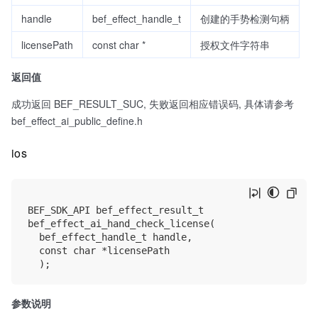
handle
bef_effect_handle_t
创建的手势检测句柄
licensePath
const char *
授权文件字符串
返回值
成功返回 BEF_RESULT_SUC, 失败返回相应错误码, 具体请参考
bef_effect_ai_public_define.h
ios
BEF_SDK_API bef_effect_result_t

bef_effect_ai_hand_check_license(

	bef_effect_handle_t handle, 

	const char *licensePath

参数说明