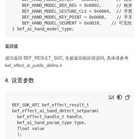
    BEF_HAND_MODEL_BOX_REG = 0x0002,      // 检
    BEF_HAND_MODEL_GESTURE_CLS = 0x0004,  // 手势
    BEF_HAND_MODEL_KEY_POINT = 0x0008,    // 手关
    BEF_HAND_MODEL_SEGMENT = 0x0010,    // 可见性点
返回值
成功返回 BEF_RESULT_SUC, 失败返回相应错误码, 具体请参考
bef_effect_ai_public_define.h
4. 设置参数
BEF_SDK_API bef_effect_result_t

bef_effect_ai_hand_detect_setparam(

	bef_effect_handle_t handle,

	bef_ai_hand_param_type type,

	float value
