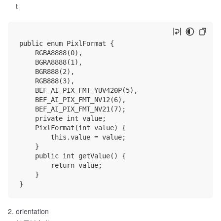
t
public enum PixlFormat {

    RGBA8888(0),

    BGRA8888(1),

    BGR888(2),

    RGB888(3),

    BEF_AI_PIX_FMT_YUV420P(5),

    BEF_AI_PIX_FMT_NV12(6),

    BEF_AI_PIX_FMT_NV21(7);

    private int value;

    PixlFormat(int value) {

        this.value = value;

    }

    public int getValue() {

        return value;

    }

orientation