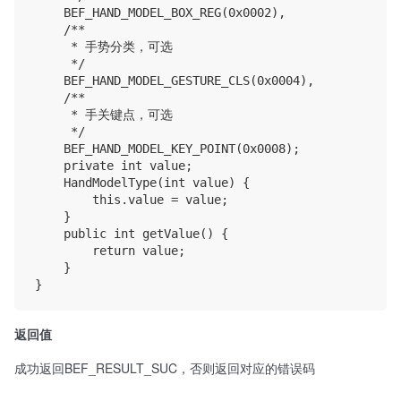
    BEF_HAND_MODEL_BOX_REG(0x0002),

    /**

     * 手势分类，可选

     */

    BEF_HAND_MODEL_GESTURE_CLS(0x0004),

    /**

     * 手关键点，可选

     */

    BEF_HAND_MODEL_KEY_POINT(0x0008);

    private int value;

    HandModelType(int value) {

        this.value = value;

    }

    public int getValue() {

        return value;

    }

返回值
成功返回BEF_RESULT_SUC，否则返回对应的错误码