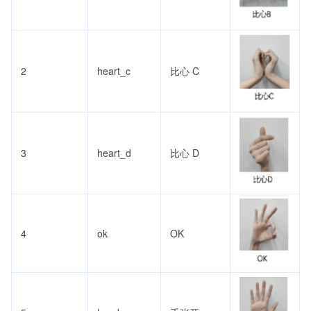
2
heart_c
比心 C
3
heart_d
比心 D
4
ok
OK