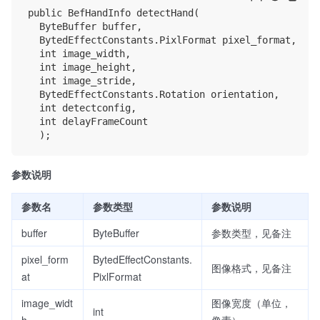
public BefHandInfo detectHand(

	ByteBuffer buffer, 

	BytedEffectConstants.PixlFormat pixel_format,

	int image_width, 

	int image_height,

	int image_stride, 

	BytedEffectConstants.Rotation orientation,

	int detectconfig,

	int delayFrameCount

参数说明
参数名
参数类型
参数说明
buffer
ByteBuffer
参数类型，见备注
pixel_form
BytedEffectConstants.
图像格式，见备注
at
PixlFormat
image_widt
图像宽度（单位，
int
h
像素）