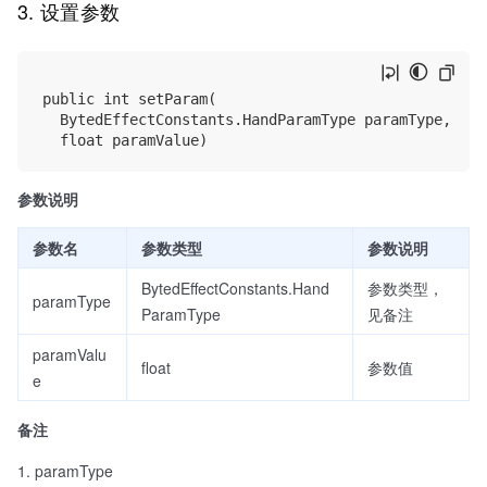
3. 设置参数
public int setParam(

	BytedEffectConstants.HandParamType paramType,

参数说明
参数名
参数类型
参数说明
BytedEffectConstants.Hand
参数类型，
paramType
ParamType
见备注
paramValu
float
参数值
e
备注
paramType