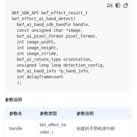
BEF_SDK_API bef_effect_result_t

bef_effect_ai_hand_detect(

	bef_ai_hand_sdk_handle handle,

	const unsigned char *image,

	bef_ai_pixel_format pixel_format,

	int image_width,

	int image_height,

	int image_stride,

	bef_ai_rotate_type orientation,

	unsigned long long detection_config,

	bef_ai_hand_info *p_hand_info,

	int delayframecount

参数说明
参数名
参数类型
参数说明
bef_effect_ha
handle
创建的手势检测句柄
ndler_t