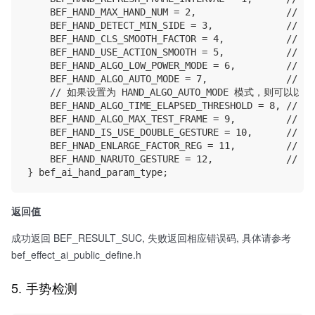
    BEF_HAND_MAX_HAND_NUM = 2,            
    BEF_HAND_DETECT_MIN_SIDE = 3,            
    BEF_HAND_CLS_SMOOTH_FACTOR = 4,       
    BEF_HAND_USE_ACTION_SMOOTH = 5,     
    BEF_HAND_ALGO_LOW_POWER_MODE = 6,      
    BEF_HAND_ALGO_AUTO_MODE = 7,           
    // 如果设置为 HAND_ALGO_AUTO_MODE 模式，则可
    BEF_HAND_ALGO_TIME_ELAPSED_THRESHOLD = 8, 
    BEF_HAND_ALGO_MAX_TEST_FRAME = 9,      
    BEF_HAND_IS_USE_DOUBLE_GESTURE = 10,    
    BEF_HNAD_ENLARGE_FACTOR_REG = 11,      
    BEF_HAND_NARUTO_GESTURE = 12,       
返回值
成功返回 BEF_RESULT_SUC, 失败返回相应错误码, 具体请参考
bef_effect_ai_public_define.h
5. 手势检测