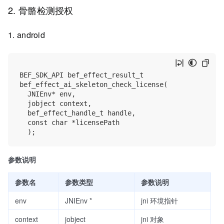
2. 骨骼检测授权
1. android
BEF_SDK_API bef_effect_result_t 

bef_effect_ai_skeleton_check_license(

	JNIEnv* env, 

	jobject context,

	bef_effect_handle_t handle, 

	const char *licensePath

参数说明
参数名
参数类型
参数说明
env
JNIEnv *
jni 环境指针
context
jobject
jni 对象