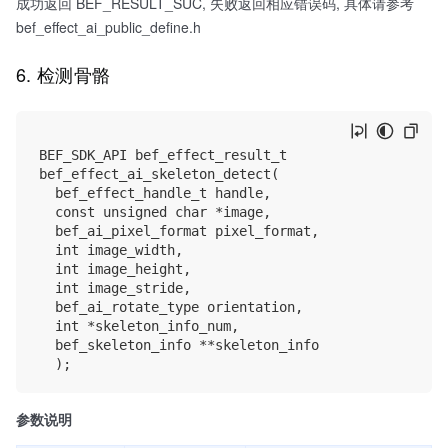
成功返回 BEF_RESULT_SUC, 失败返回相应错误码, 具体请参考
bef_effect_ai_public_define.h
6. 检测骨骼
BEF_SDK_API bef_effect_result_t

bef_effect_ai_skeleton_detect(

	bef_effect_handle_t handle,

	const unsigned char *image,

	bef_ai_pixel_format pixel_format,

	int image_width,

	int image_height,

	int image_stride,

	bef_ai_rotate_type orientation,

	int *skeleton_info_num,

	bef_skeleton_info **skeleton_info

参数说明