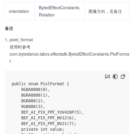
BytedEffectConstants.
orientation
图像方向，见备注
Rotation
备注
pixel_format
使用时参考
com.bytedance.labcv.effectsdk.BytedEffectConstants.PixlForma
t
public enum PixlFormat {

    RGBA8888(0),

    BGRA8888(1),

    BGR888(2),

    RGB888(3),

    BEF_AI_PIX_FMT_YUV420P(5),

    BEF_AI_PIX_FMT_NV12(6),

    BEF_AI_PIX_FMT_NV21(7);

    private int value;
