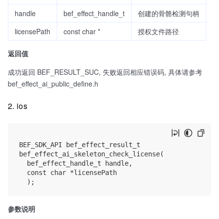
handle
bef_effect_handle_t
创建的骨骼检测句柄
licensePath
const char *
授权文件路径
返回值
成功返回 BEF_RESULT_SUC, 失败返回相应错误码, 具体请参考
bef_effect_ai_public_define.h
2. ios
BEF_SDK_API bef_effect_result_t

bef_effect_ai_skeleton_check_license(

	bef_effect_handle_t handle, 

	const char *licensePath

参数说明