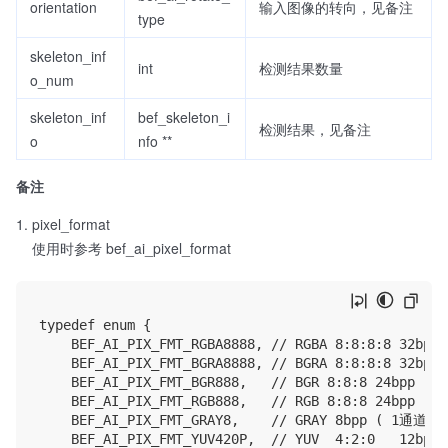
orientation
输入图像的转向，见备注
type
skeleton_inf
int
检测结果数量
o_num
skeleton_inf
bef_skeleton_i
检测结果，见备注
o
nfo **
备注
pixel_format
使用时参考 bef_ai_pixel_format
typedef enum {

    BEF_AI_PIX_FMT_RGBA8888, // RGBA 8:8:8:8 32bp
    BEF_AI_PIX_FMT_BGRA8888, // BGRA 8:8:8:8 32bp
    BEF_AI_PIX_FMT_BGR888,   // BGR 8:8:8 24bpp (
    BEF_AI_PIX_FMT_RGB888,   // RGB 8:8:8 24bpp (
    BEF_AI_PIX_FMT_GRAY8,    // GRAY 8bpp ( 1
    BEF_AI_PIX_FMT_YUV420P,  // YUV  4:2: