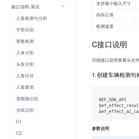
支持最小输入尺寸
接口说明-算法
内存占用
人脸检测与分析
检测速度
手势识别
骨骼检测
C接口说明
人体分割
详细接口说明查看头文件：bef_e
头发分割
1.创建车辆检测句
人脸比对
人脸聚类
宠物脸识别
BEF_SDK_API

bef_effect_resul
光线识别
C1
参数说明
C2