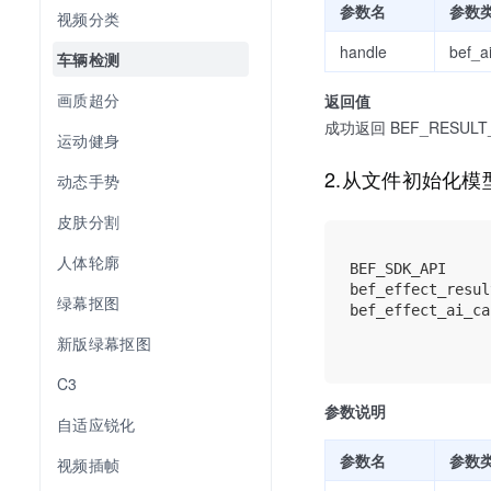
参数名
参数
视频分类
handle
bef_a
车辆检测
画质超分
返回值
成功返回 BEF_RESULT_S
运动健身
2.从文件初始化
动态手势
皮肤分割
人体轮廓
BEF_SDK_API

bef_effect_resul
绿幕抠图
bef_effect_ai_ca
                
新版绿幕抠图
C3
参数说明
自适应锐化
参数名
参数
视频插帧