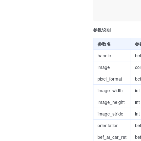
                
                
参数说明
参数名
参
handle
be
image
co
pixel_format
be
image_width
int
image_height
int
image_stride
int
orientation
be
bef_ai_car_ret
be