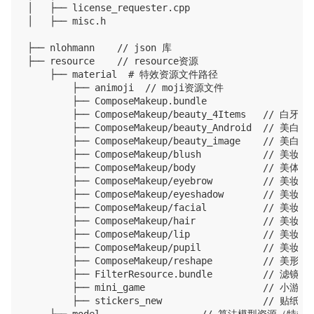
│   ├── license_requester.cpp

│   ├── misc.h

├── nlohmann    // json 库

├── resource    // resource资源

    ├── material  # 特效资源文件路径

        ├── animoji  // moji资源文件

        ├── ComposeMakeup.bundle 

        ├── ComposeMakeup/beauty_4Items   // 白牙
        ├── ComposeMakeup/beauty_Android  // 美
        ├── ComposeMakeup/beauty_image    //
        ├── ComposeMakeup/blush           // 美妆
        ├── ComposeMakeup/body            // 美体

        ├── ComposeMakeup/eyebrow         // 美妆
        ├── ComposeMakeup/eyeshadow       // 美妆
        ├── ComposeMakeup/facial          // 美妆
        ├── ComposeMakeup/hair            // 美妆
        ├── ComposeMakeup/lip             // 美妆
        ├── ComposeMakeup/pupil           // 美妆
        ├── ComposeMakeup/reshape         // 美形

        ├── FilterResource.bundle         // 滤
        ├── mini_game                     // 小游
        ├── stickers_new                  // 贴纸路径