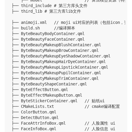
    ├── model                  // 算法模
├── third_include # 第三方库头文件

├── third_lib # 第三方库lib文件

├── animoji.xml   // moji ui对应的列表（包括icon，资
├── build.sh      //编译脚本

├── ByteBeautyBodyContainer.qml                  /
├── ByteBeautyFaceContainer.qml                  /
├── ByteBeautyMakeupBlushContainer.qml           
├── ByteBeautyMakeupBrowContainer.qml            
├── ByteBeautyMakeupEyeShadowContainer.qml       
├── ByteBeautyMakeupHairDyeContainer.qml         
├── ByteBeautyMakeupLipstickContainer.qml        
├── ByteBeautyMakeupPupilContainer.qml           
├── ByteBeautyMakeupTrimContainer.qml            
├── ByteBeautyShapeContainer.qml                 /
├── ByteEffectButton.qml

├── ByteEffectMakeupButton.qml

├── ByteStickerContainer.qml   // 贴纸ui

├── CMakeLists.txt             // cmake编译配置 

├── ColorButton.qml

├── DetectButton.qml            

├── FaceAttrInfoBox.qml        // 人脸属性 ui

├── FaceInfoBox.qml            // 人脸信息 ui
