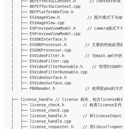
│   ├── BEFEffectGLContext.h      // context环境
│   ├── BEFEffectGLContext.cpp

│   ├── BEFPlatformDefine.h

│   ├── ESImageView.h            // 图片模式下与qm
│   ├── ESImageView.cpp

│   ├── ESPreviewViewModel.h     // camera模式下与q
│   ├── ESPreviewViewModel.cpp

│   ├── ESSDKInterface.h         

│   ├── ESSDKProcessor.h        // 主要的特效
│   ├── ESSDKProcessor.cpp

│   ├── ESVideoFilter.h         // 与main.q
│   ├── ESVideoFilter.cpp

│   ├── ESVideoFilterRunnable.h    // 管理ESSDKP
│   ├── ESVideoFilterRunnable.cpp

│   ├── ESVideoSurface.h

│   ├── ESVideoSurface.cpp

│   ├── PBOReader.h             // 使用双pbo的
├── license_handle // license 相关，包含license检查
│   ├── license_check.h        // 检查license文
│   ├── license_check.cpp

│   ├── license_handle.h       // 和licenseInp
│   ├── license_handle.cpp

│   ├── license_requester.h    // 用libcurl+opens