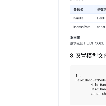
参数名
参数
handle
Heidi
licensePath
const 
返回值
成功返回 HEIDI_CODE_
3.设置模型文
int

HeidiHandSetModel
        HeidiHan
        HeidiHan
        const ch