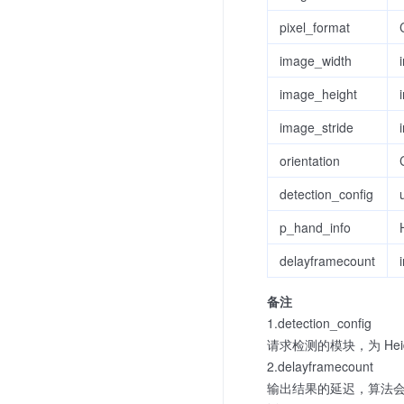
pixel_format
image_width
i
image_height
i
image_stride
i
orientation
detection_config
p_hand_info
delayframecount
i
备注
1.detection_config
请求检测的模块，为 Heidi
2.delayframecount
输出结果的延迟，算法会在 