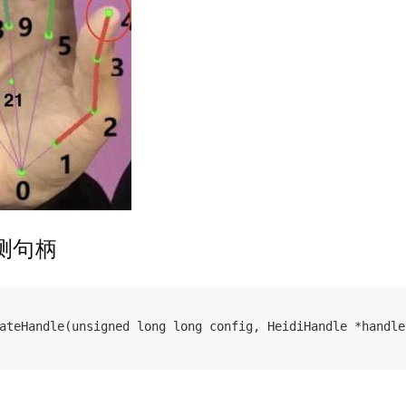
检测句柄
ateHandle(unsigned long long config, HeidiHandle *handle)