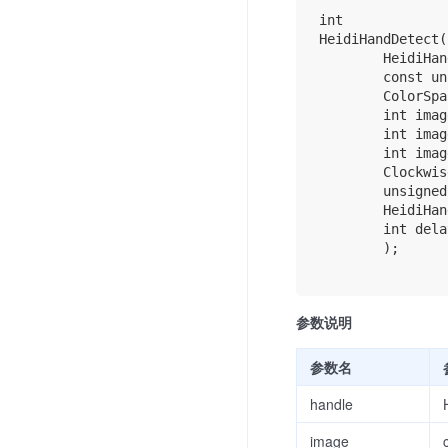
int

HeidiHandDetect(

        HeidiHan
        const un
        ColorSpa
        int imag
        int imag
        int imag
        Clockwis
        unsigned
        HeidiHan
        int dela
        );

参数说明
参数名
handle
image