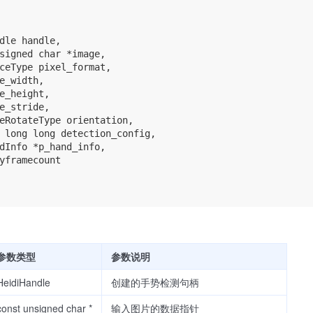
dle handle,

signed char *image,

ceType pixel_format,

e_width,

e_height,

e_stride,

eRotateType orientation,

 long long detection_config,

dInfo *p_hand_info,

yframecount

参数类型
参数说明
HeidiHandle
创建的手势检测句柄
const unsigned char *
输入图片的数据指针