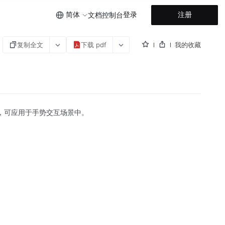
简体
登录
注册
文档
控制台
复制全文
下载 pdf
我的收藏
点，可应用于手势交互场景中。