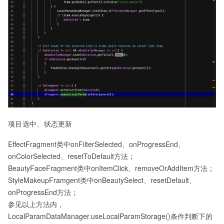
项目选中、状态更新
EffectFragment类中onFilterSelected、onProgressEnd、
onColorSelected、resetToDefault方法；
BeautyFaceFragment类中onItemClick、removeOrAddItem方法；
StyleMakeupFramgent类中onBeautySelect、resetDefault、
onProgressEnd方法；
参见以上方法内，
LocalParamDataManager.useLocalParamStorage()条件判断下的