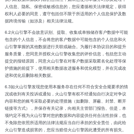
人信息、隐私、保密或敏感信息的，您应遵循相关法律规定，获得
权利人必要的同意，遵守包括但不限于所适用的个人信息保护及数
据跨境传输（如涉及）相关法律法规。
6.2火山引擎不会故意识别、提取、收集或单独储存客户数据中可能
包含的个人信息，不会将您的客户数据中可能包含的个人信息和火
山引擎掌握的其他数据进行关联或融合。为履行本协议目的和提升
服务质量，您同意并授权火山引擎收集您的评价信息，包括您主动
提交的报错原因，同意火山引擎在对客户数据采取匿名化处理等保
护措施的前提下，使用相关数据改进服务和优化模型，并在完成改
进和优化后删除相关数据。
6.3如火山引擎发现您使用本服务存在任何不符合安全合规要求的情
况或收到有关投诉或通知，火山引擎有权不经通知自行决定对争议
内容和您的账号采取必要的处理措施（如删除、屏蔽、封禁、断开
链接等方式），并保存有关记录，向相关主管部门报告。但是，本
项约定不视为火山引擎对您的数据和内容提供任何合法性担保，也
不免除您依照所适用的法律法规应当自行承担的安全责任，由此给
火山引擎造成损害的，您应当赔偿火山引擎因此遭受的所有损失。