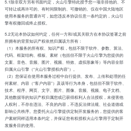
5.1除非双方另有书面约定，火山引擎特此授予您一项非排他的、不
可转让或再许可的、有时间限制的、可撤销的、仅在中国大陆地区
使用本服务的普通许可，如您违反本协议任意一条约定的，火山引
擎有权撤回或终止授权。
5.2无论本协议如何约定，任何一方和/或其关联方在本协议签署之前
所拥有的背景知识产权依然归属该方所有：
（1）本服务的所有权、知识产权，包括不限于软件、参数、算法、
代码、框架结构、模板、素材（包括但不限于火山引擎为您提供的
文案、音色、音频、图片、视频、特效、虚拟形象等）等内容全部
归属火山引擎（“火山引擎授权内容”）。
（2）您保证在使用本服务过程中自行提供、发布、上传和处理的任
何素材、内容（“客户内容”）及该等行为本身，包括但不限于软件、
技术、程序、网页、文字、图片、图像、音频、视频、电子文档、
其他数据等的知识产权归属您或已获得权利人合法授权，未侵害他
人权利，不存在违法、不良的内容，不违反法律法规、社会道德或
影响公共秩序。您委托火山引擎提供定制开发服务的，您提供的客
户素材同样适用本条约定，并保证您有权授权火山引擎用于定制开
发服务目的使用。