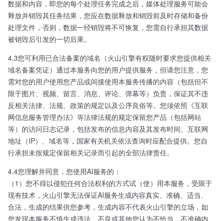
数据和内容，即您的每个处理任务完成之后，媒体处理服务可能会
释放并销毁其任务结果，您应在数据释放和销毁前及时存储和备份
处理文件，否则，数据一经销毁将不可恢复，您需自行承担其数据
被销毁后引发的一切后果。
4.3您可利用已合法备案的域名（火山引擎有权随时要求您提供相关
域名备案凭证）通过本服务向您的用户提供服务，但请您注意，您
需对您的用户使用您产品或间接使用本服务传播的内容（包括但不
限于图片、视频、留言、消息、评论、弹幕等）负责，保证其不违
反相关法律、法规、政策的规定以及公序良俗等。您须依照《互联
网信息服务管理办法》等法律法规的规定保留您产品（包括网站
等）的访问日志记录，包括发布的信息内容及其发布时间、互联网
地址（IP）、域名等，国家有关机关依法查询时应配合提供。您自
行承担未按规定保留相关记录而引起的全部法律责任。
4.4您理解并同意，您使用AI服务的：
（1）您不得以侵犯任何合法权利的方式试（使）用本服务，受限于
现有技术，火山引擎无法保证AI服务生成内容真实、准确、适当、
合法，生成的结果供您参考，生成内容不代表火山引擎的立场，如
您发现本服务不慎生成违法、不良或其他您认为不恰当、不准确内