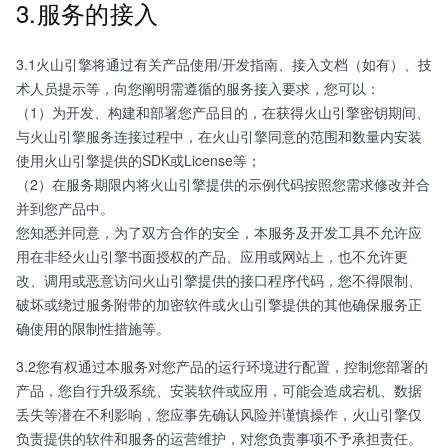
3.服务的接入
3.1火山引擎将通过有关产品使用/开发指南、接入文档（如有）、技
术人员提示等，向您阐明需遵循的服务接入要求，您可以：
（1）为开发、构建和部署您产品目的，在获得火山引擎密钥期间、
与火山引擎服务连接过程中，在火山引擎同意的范围和数量内安装
使用火山引擎提供的SDK或License等；
（2）在服务期限内将火山引擎提供的示例代码按照您需求修改并合
并到您产品中。
您知悉并同意，为了双方合作的安全，本服务及开发工具不允许应
用在非经火山引擎书面授权的产品、应用或网站上，也不允许更
改、调用或恶意访问火山引擎提供的接口程序代码，您不得限制、
破坏或绕过服务附带的加密软件或火山引擎提供的其他确保服务正
确使用的限制性措施等。
3.2您有权通过本服务对您产品的运行环境进行配置，控制您部署的
产品，您自行升级系统、安装软件或应用，可能会造成宕机、数据
丢失等潜在不利影响，您应事先确认风险并谨慎操作，火山引擎仅
负责提供的软件和服务的运营维护，对您负责事项不予承担责任。