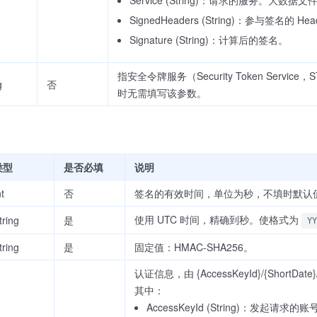
SignedHeaders (String)：参与签名的 
Signature (String)：计算后的签名。
指安全令牌服务（Security Token Servi
g
否
时无需填写该参数。
类型
是否必填
说明
nt
否
签名的有效时间，单位为秒，不填时默认值为
使用 UTC 时间，精确到秒。使格式为
tring
是
YY
tring
是
固定值：HMAC-SHA256。
认证信息，由 {AccessKeyId}/{ShortDate}/{
其中：
AccessKeyId (String)：发起请求的账号