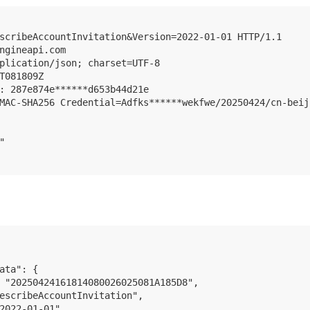
scribeAccountInvitation&Version=2022-01-01 HTTP/1.1

ngineapi.com

plication/json; charset=UTF-8

T081809Z

: 287e874e******d653b44d21e

MAC-SHA256 Credential=Adfks******wekfwe/20250424/cn-beij


ata": {

 "20250424161814080026025081A185D8",

escribeAccountInvitation",

2022-01-01",
