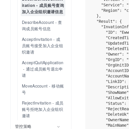
itation - 成员账号查询
    "Service": "
    "Region": "c
加入企业组织邀请信息
  },

  "Result": {

DescribeAccount - 查
    "InvationInf
询成员账号信息
      "ID": "Eww
      "CreatedTi
AcceptInvitation - 成
      "UpdatedTi
员账号接受加入企业组
      "DeletedTi
织邀请
      "Owner": "
      "OrgID": "
AcceptQuitApplication
      "OrgUnitID
 - 通过成员账号退出申
      "AccountID
请
      "AccountNa
      "LinkID": 
MoveAccount - 移动账
      "Descripti
号
      "ShowName"
      "AllowExit
RejectInvitation - 成员
      "Status": 
账号拒绝加入企业组织
      "RejectRea
      "DeleteUk"
邀请
      "OwnerName
      "MainName"
管控策略