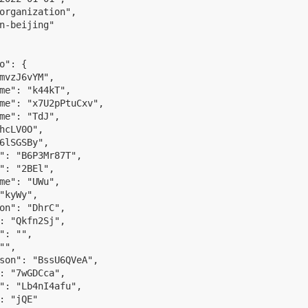
organization",

n-beijing"

o": {

mvzJ6vYM",

me": "k44kT",

me": "x7U2pPtuCxv",

me": "TdJ",

hcLV0O",

6lSGSBy",

": "B6P3Mr87T",

": "2BEl",

me": "UWu",

"kyWy",

on": "DhrC",

: "Qkfn2Sj",

": "",

"",

son": "BssU6QVeA",

: "7wGDCca",

": "Lb4nI4afu",

: "jQE"
