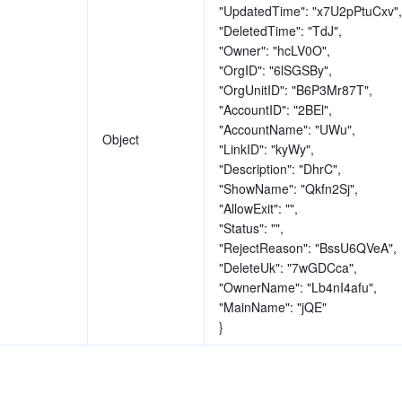
"UpdatedTime": "x7U2pPtuCxv",
"DeletedTime": "TdJ",
"Owner": "hcLV0O",
"OrgID": "6lSGSBy",
"OrgUnitID": "B6P3Mr87T",
"AccountID": "2BEl",
"AccountName": "UWu",
Object
"LinkID": "kyWy",
"Description": "DhrC",
"ShowName": "Qkfn2Sj",
"AllowExit": "",
"Status": "",
"RejectReason": "BssU6QVeA",
"DeleteUk": "7wGDCca",
"OwnerName": "Lb4nI4afu",
"MainName": "jQE"
}