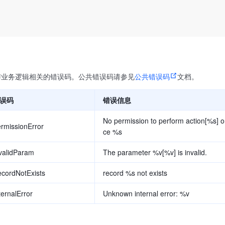
与业务逻辑相关的错误码。公共错误码请参见
公共错误码
文档。
误码
错误信息
No permission to perform action[%s] o
rmissionError
ce %s
validParam
The parameter %v[%v] is invalid.
cordNotExists
record %s not exists
ternalError
Unknown internal error: %v