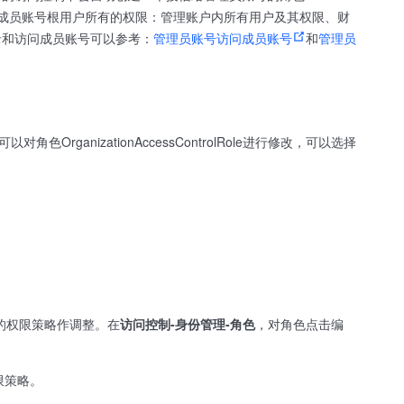
cess），即等同于成员账号根用户所有的权限：管理账户内所有用户及其权限、财
录和访问成员账号可以参考：
管理员账号访问成员账号
和
管理员
可以对角色OrganizationAccessControlRole进行修改，可以选择
。
上附加的权限策略作调整。在
访问控制-身份管理-角色
，对角色点击编
限策略。