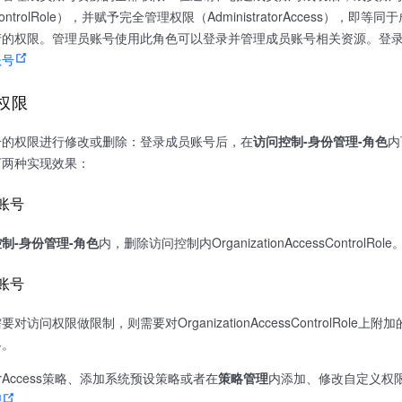
ccessControlRole），并赋予完全管理权限（AdministratorAc
产的权限。管理员账号使用此角色可以登录并管理成员账号相关资源。登
账号
权限
号的权限进行修改或删除：登录成员账号后，在
访问控制-身份管理-角色
内
下两种实现效果：
账号
制-身份管理-角色
内，删除访问控制内OrganizationAccessControlRole
账号
访问权限做限制，则需要对OrganizationAccessControlRole
略。
atorAccess策略、添加系统预设策略或者在
策略管理
内添加、修改自定义权
理
。