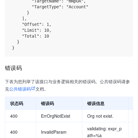
        "TargetName": "mNpOA",

        "TargetType": "Account"

      }

    ],

    "Offset": 1,

    "Limit": 10,

    "Total": 10

  }

错误码
下表为您列举了该接口与业务逻辑相关的错误码。公共错误码请参
见
公共错误码
文档。
状态码
错误码
错误信息
说
400
ErrOrgNotExist
Org not exist.
企
validating: expr_p
400
InvalidParam
参
ath=%s