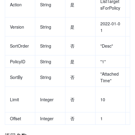
ListTarget
Action
String
是
值
sForPolicy
rP
2022-01-0
A
Version
String
是
1
值
排
SortOrder
String
否
"Desc"
A
PolicyID
String
是
"1"
策
"Attached
排
SortBy
String
否
Time"
e
每
Limit
Integer
否
10
默
0
Offset
Integer
否
1
页