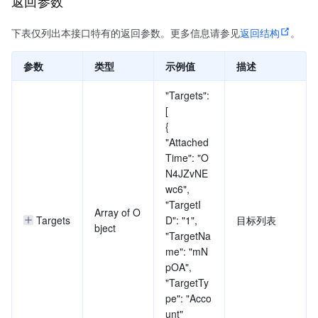
返回参数
下表仅列出本接口特有的返回参数。更多信息请参见
返回结构
。
参数
类型
示例值
描述
"Targets":
[
{
"Attached
Time": "O
N4JZvNE
wc6",
"TargetI
Array of O
Targets
D": "1",
目标列表
bject
"TargetNa
me": "mN
pOA",
"TargetTy
pe": "Acco
unt"