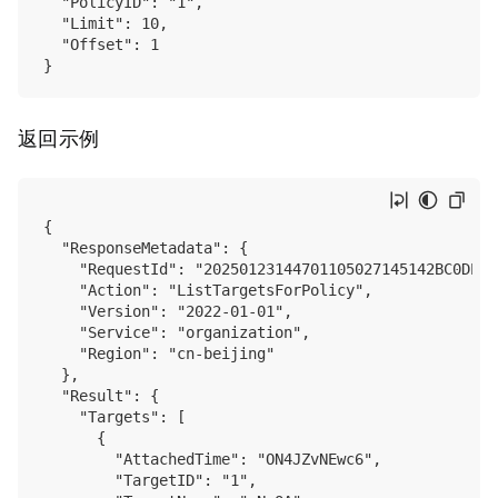
  "PolicyID": "1",

  "Limit": 10,

  "Offset": 1

返回示例
{

  "ResponseMetadata": {

    "RequestId": "20250123144701105027145142BC0DE6",
    "Action": "ListTargetsForPolicy",

    "Version": "2022-01-01",

    "Service": "organization",

    "Region": "cn-beijing"

  },

  "Result": {

    "Targets": [

      {

        "AttachedTime": "ON4JZvNEwc6",

        "TargetID": "1",
