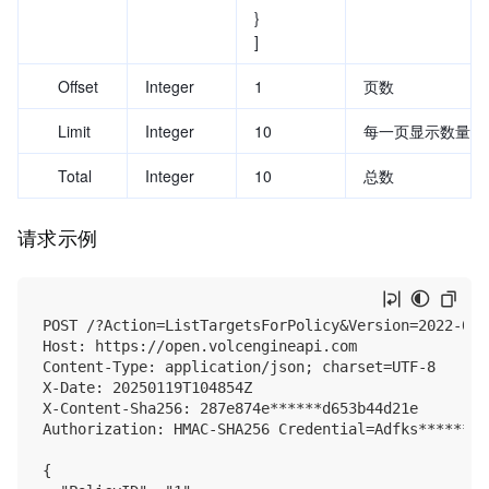
}
]
Offset
Integer
1
页数
Limit
Integer
10
每一页显示数量
Total
Integer
10
总数
请求示例
POST /?Action=ListTargetsForPolicy&Version=2022-01-
Host: https://open.volcengineapi.com

Content-Type: application/json; charset=UTF-8

X-Date: 20250119T104854Z

X-Content-Sha256: 287e874e******d653b44d21e

Authorization: HMAC-SHA256 Credential=Adfks******we
{
