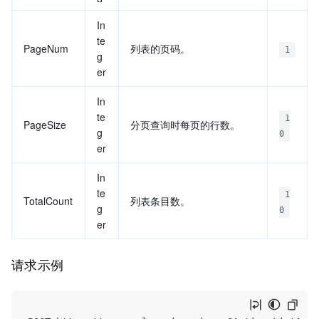
In
te
PageNum
列表的页码。
1
g
er
In
te
1
PageSize
分页查询时每页的行数。
g
0
er
In
te
1
TotalCount
列表条目数。
g
0
er
请求示例