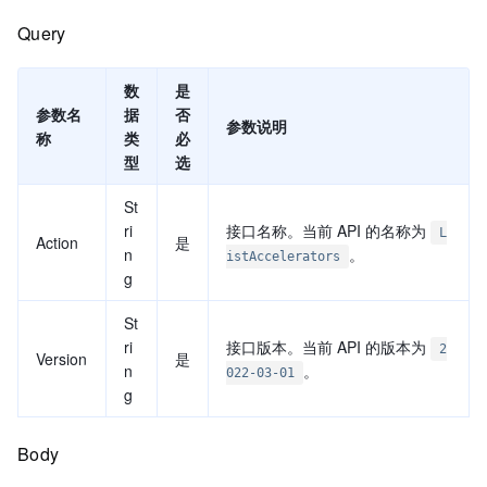
Query
数
是
参数名
据
否
参数说明
称
类
必
型
选
St
ri
接口名称。当前 API 的名称为
L
Action
是
n
。
istAccelerators
g
St
ri
接口版本。当前 API 的版本为
2
Version
是
n
。
022-03-01
g
Body