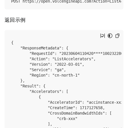
返回示例
{

    "ResponseMetadata": {

        "RequestId": "20230604110420****100232280022
        "Action": "ListAccelerators",

        "Version": "2022-03-01",

        "Service": "ga",

        "Region": "cn-north-1"

    },

    "Result": {

        "Accelerators": [

            {

                "AcceleratorId": "accinstance-xxxxxx
                "CreateTime": 1717127658,

                "CrossDomainBandwidthIds": [

                    "crb-xxx"

                ],
