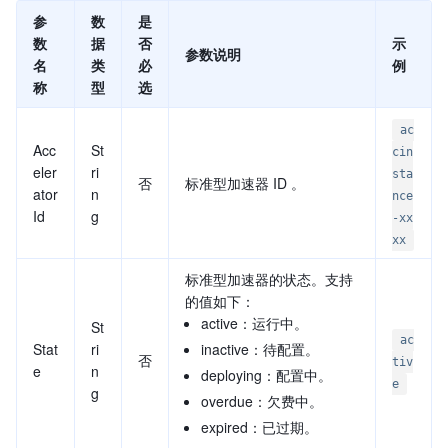
参
数
是
数
据
否
示
参数说明
名
类
必
例
称
型
选
ac
Acc
St
cin
eler
ri
sta
否
标准型加速器 ID 。
ator
n
nce
Id
g
-xx
xx
标准型加速器的状态。支持
的值如下：
active：运行中。
St
ac
Stat
ri
inactive：待配置。
否
tiv
e
n
deploying：配置中。
e
g
overdue：欠费中。
expired：已过期。