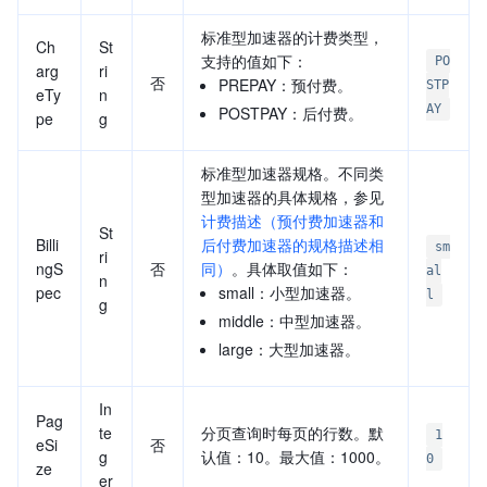
标准型加速器的计费类型，
Ch
St
支持的值如下：
PO
arg
ri
否
PREPAY：预付费。
STP
eTy
n
AY
POSTPAY：后付费。
pe
g
标准型加速器规格。不同类
型加速器的具体规格，参见
计费描述（预付费加速器和
St
Billi
后付费加速器的规格描述相
sm
ri
ngS
否
同）
。具体取值如下：
al
n
pec
small：小型加速器。
l
g
middle：中型加速器。
large：大型加速器。
In
Pag
te
分页查询时每页的行数。默
1
eSi
否
g
认值：10。最大值：1000。
0
ze
er