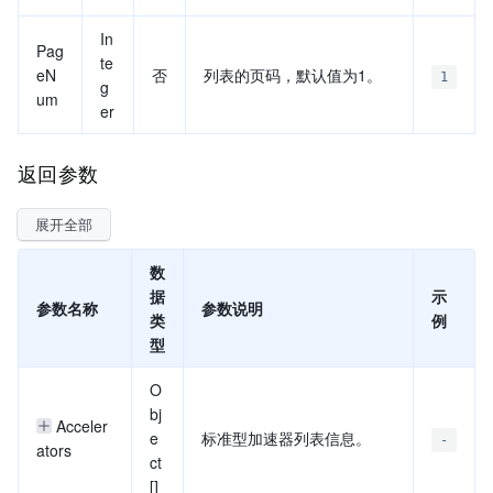
In
Pag
te
eN
否
列表的页码，默认值为1。
1
g
um
er
返回参数
展开全部
数
据
示
参数名称
参数说明
类
例
型
O
bj
Acceler
e
标准型加速器列表信息。
-
ators
ct
[]