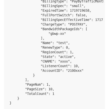
                "BillingType": "PayByTrafficMonthly"
                "BillingSpec": "small",

                "ExpiredTime": 1719719658,

                "FullPortSwitch": false,

                "BillingSpecEffectiveTime": 17171276
                "ChargeType": "POSTPAY",

                "BandwidthPackageIds": [

                    "gbwp-xx"

                ],

                "Name": "test",

                "RenewType": 0,

                "RegionCount": 1,

                "State": "active",

                "CNAME": "xxxx",

                "ListenerCount": 10,

                "AccountID": "2100xxx"

            }

        ],

        "PageNum": 1,

        "PageSize": 10,

        "TotalCount": 1

    }
