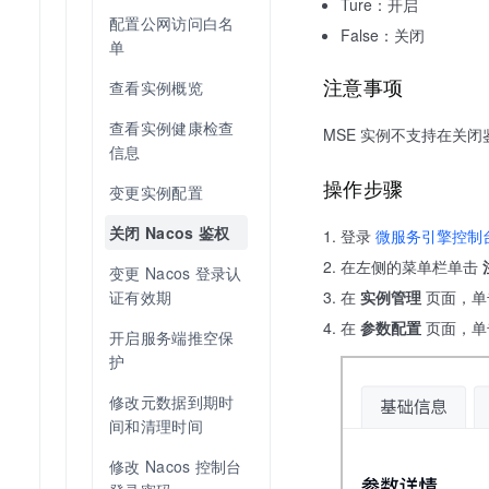
Ture：开启
配置公网访问白名
False：关闭
单
注意事项
查看实例概览
查看实例健康检查
MSE 实例不支持在关
信息
操作步骤
变更实例配置
关闭 Nacos 鉴权
登录
微服务引擎控制
在左侧的菜单栏单击
变更 Nacos 登录认
证有效期
在
实例管理
页面，单
在
参数配置
页面，
开启服务端推空保
护
修改元数据到期时
间和清理时间
修改 Nacos 控制台