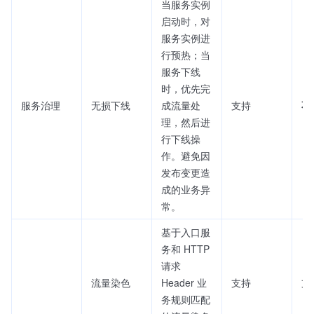
当服务实例
启动时，对
服务实例进
行预热；当
服务下线
时，优先完
服务治理
无损下线
成流量处
支持
不
理，然后进
行下线操
作。避免因
发布变更造
成的业务异
常。
基于入口服
务和 HTTP
请求
流量染色
Header 业
支持
支持
务规则匹配