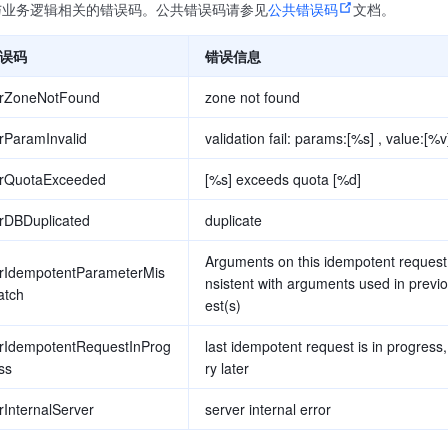
与业务逻辑相关的错误码。公共错误码请参见
公共错误码
文档。
误码
错误信息
rrZoneNotFound
zone not found
rParamInvalid
validation fail: params:[%s] , value:[%v
rrQuotaExceeded
[%s] exceeds quota [%d]
rDBDuplicated
duplicate
Arguments on this idempotent request
rIdempotentParameterMis
nsistent with arguments used in previ
atch
est(s)
rIdempotentRequestInProg
last idempotent request is in progress,
ss
ry later
rInternalServer
server internal error