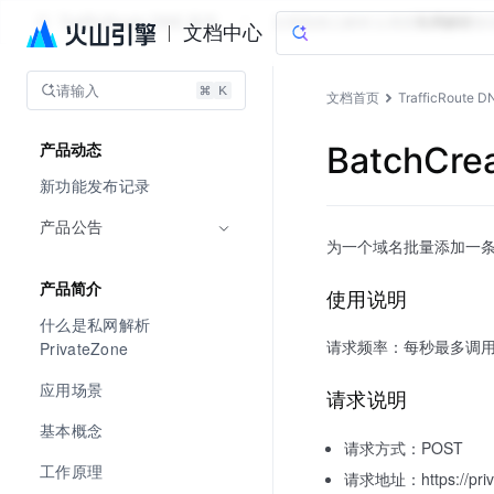
TrafficRoute DNS 套件
文档指南
云解析
云调度
私网解析
移
文档中心
请输入
文档首页
TrafficRoute 
BatchCr
产品动态
新功能发布记录
产品公告
为一个域名批量添加一条
产品简介
使用说明
什么是私网解析 
请求频率：每秒最多调用 
PrivateZone
应用场景
请求说明
基本概念
请求方式：POST
工作原理
请求地址：https://priva