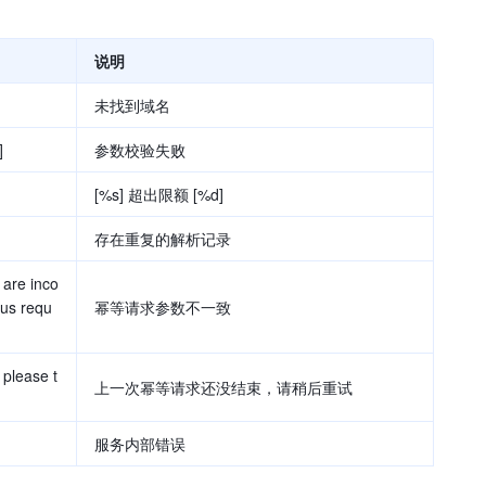
说明
未找到域名
]
参数校验失败
[%s] 超出限额 [%d]
存在重复的解析记录
 are inco
ous requ
幂等请求参数不一致
 please t
上一次幂等请求还没结束，请稍后重试
服务内部错误