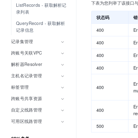
下表为您列举了该接口
ListRecords - 获取解析记
录列表
状态码
错
QueryRecord - 获取解析
400
E
记录信息
记录集管理
400
Er
跨账号关联VPC
400
E
解析器Resolver
400
Er
主机名记录管理
Er
标签管理
400
m
跨账号共享资源
Er
自定义线路管理
400
re
可用区线路管理
500
Er