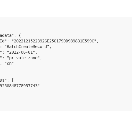
adata": {

Id": "20221215223926E250179DD989831E599C",

: "BatchCreateRecord",

": "2022-06-01",

": "private_zone",

: "cn"

Ds": [

9256848778957743"
