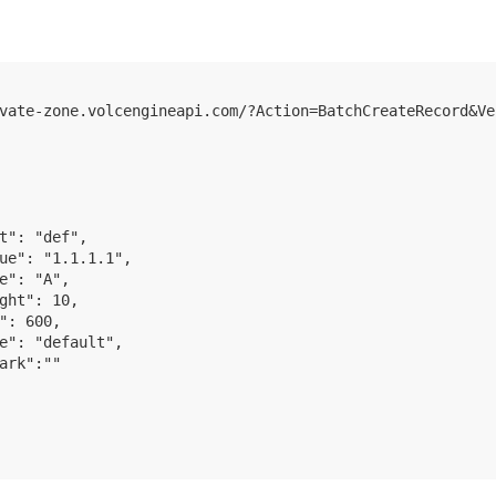
vate-zone.volcengineapi.com/?Action=BatchCreateRecord&Ve
t": "def",

ue": "1.1.1.1",

e": "A",

ght": 10,

": 600,

e": "default",

ark":""
