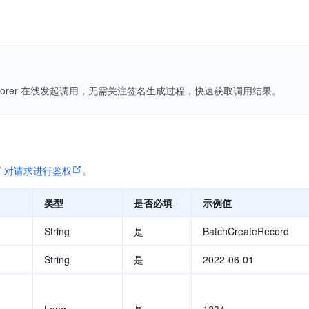
Explorer 在线发起调用，无需关注签名生成过程，快速获取调用结果。
要
对请求进行鉴权
。
类型
是否必填
示例值
String
是
BatchCreateRecord
String
是
2022-06-01
Long
是
1234