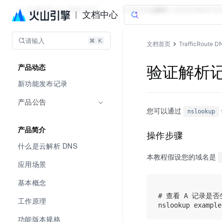
TrafficRoute DNS 套件
文档指南
云解析
云调度
私网解析
移
文档中心
请输入
文档首页
TrafficRoute 
验证解析
产品动态
新功能发布记录
产品公告
您可以通过
nslookup
产品简介
操作步骤
什么是云解析 DNS
本教程假设您的域名是
应用场景
基本概念
# 查看 A 记录是否
工作原理
功能版本规格